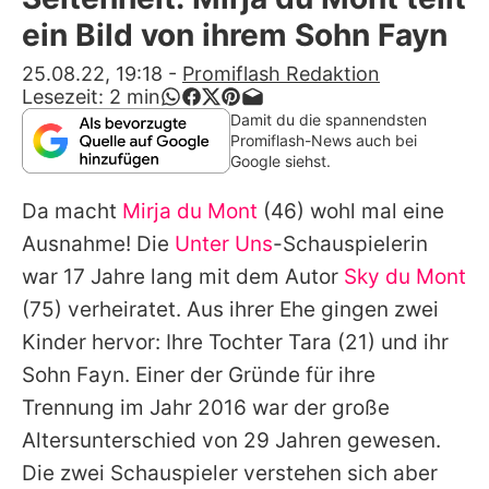
Alle Themen auf Promiflash
ein Bild von ihrem Sohn Fayn
Jobs
25.08.22, 19:18
-
Promiflash Redaktion
Lesezeit:
2
min
App runterladen
Damit du die spannendsten
Promiflash-News auch bei
Team
Google siehst.
Redaktionelle Richtlinien
Da macht
Mirja du Mont
(46) wohl mal eine
Ausnahme! Die
Unter Uns
-Schauspielerin
Impressum
war 17 Jahre lang mit dem Autor
Sky du Mont
Datenschutzerklärung
(75) verheiratet. Aus ihrer Ehe gingen zwei
Kinder hervor: Ihre Tochter
Tara
(21) und ihr
Nutzungsbedingungen
Sohn Fayn. Einer der Gründe für ihre
Utiq verwalten
Trennung im Jahr 2016 war der große
Altersunterschied von 29 Jahren gewesen.
Die zwei Schauspieler verstehen sich aber