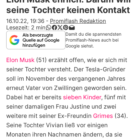
Alle Themen auf Promiflash
seine Tochter keinen Kontakt
Jobs
16.10.22, 19:36
-
Promiflash Redaktion
Lesezeit:
2
min
App runterladen
Damit du die spannendsten
Promiflash-News auch bei
Team
Google siehst.
Redaktionelle Richtlinien
Elon Musk
(51) erzählt offen, wie er sich mit
seiner Tochter versteht. Der Tesla-Gründer
Impressum
soll im November des vergangenen Jahres
Datenschutzerklärung
erneut Vater von Zwillingen geworden sein.
Dabei hat er bereits
sieben Kinder
, fünf mit
Nutzungsbedingungen
seiner damaligen Frau Justine und zwei
Utiq verwalten
weitere mit seiner Ex-Freundin
Grimes
(34).
Seine Tochter Vivian ließ vor einigen
Monaten ihren Nachnamen ändern, da sie