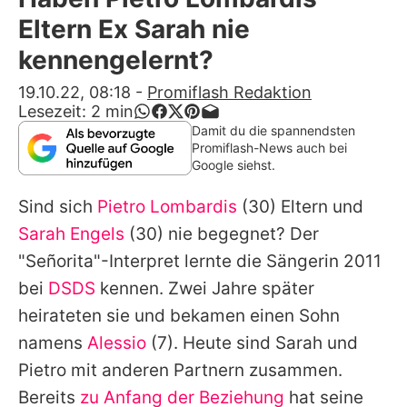
Alle Themen auf Promiflash
Eltern Ex Sarah nie
Jobs
kennengelernt?
App runterladen
19.10.22, 08:18
-
Promiflash Redaktion
Lesezeit:
2
min
Team
Damit du die spannendsten
Promiflash-News auch bei
Redaktionelle Richtlinien
Google siehst.
Sind sich
Pietro Lombardis
(30) Eltern und
Impressum
Sarah Engels
(30) nie begegnet? Der
Datenschutzerklärung
"Señorita"-Interpret lernte die Sängerin 2011
Nutzungsbedingungen
bei
DSDS
kennen. Zwei Jahre später
heirateten sie und bekamen einen Sohn
Utiq verwalten
namens
Alessio
(7). Heute sind
Sarah
und
Pietro
mit anderen Partnern zusammen.
Bereits
zu Anfang der Beziehung
hat seine