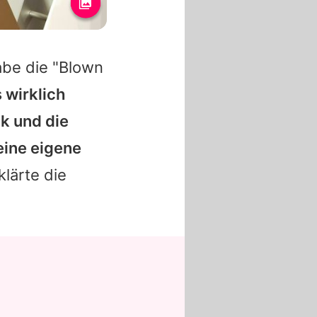
abe die "Blown
s wirklich
ik und die
eine eigene
rklärte die