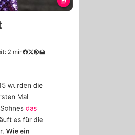
t
it:
2
min
15 wurden die
rsten Mal
n Sohnes
das
äuft es für die
r.
Wie ein