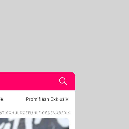
be
Promiflash Exklusiv
HAT SCHULDGEFÜHLE GEGENÜBER KIDS