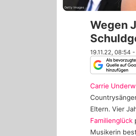
Getty Images
Wegen J
Schuldg
19.11.22, 08:54
Carrie Under
Countrysänger
Eltern. Vier J
Familienglück
p
Musikerin best