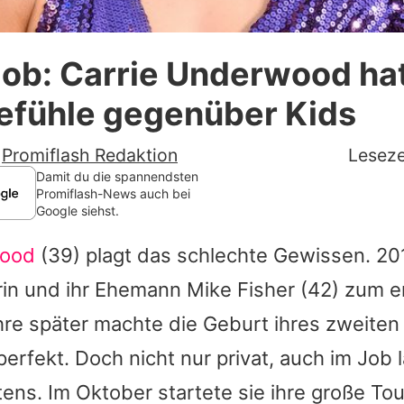
Datenschutzerklärung
ob: Carrie Underwood ha
Nutzungsbedingungen
efühle gegenüber Kids
Utiq verwalten
-
Promiflash Redaktion
Leseze
Damit du die spannendsten
Promiflash-News auch bei
Google siehst.
wood
(39) plagt das schlechte Gewissen. 20
in und ihr Ehemann
Mike Fisher
(42) zum e
ahre später machte die Geburt ihres zweite
erfekt. Doch nicht nur privat, auch im Job l
ens. Im Oktober startete sie ihre große Tou