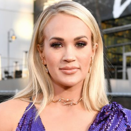
Filme & Serien
Lifestyle
Familie & Liebe
Promiflash Exklusiv
Alle Themen auf Promiflash
Jobs
App runterladen
Team
Redaktionelle Richtlinien
Impressum