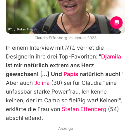
RTL / Stefan Thoyah
Claudia Effenberg im Januar 2023
In einem Interview mit
RTL
verriet die
Designerin ihre drei Top-Favoriten:
"
Djamila
ist mir natürlich extrem ans Herz
gewachsen! [...] Und
Papis
natürlich auch!"
Aber auch
Jolina
(30) sei für
Claudia
"eine
unfassbar starke Powerfrau. Ich kenne
keinen, der im Camp so fleißig war! Keinen!",
erklärte die Frau von
Stefan Effenberg
(54)
abschließend.
Anzeige