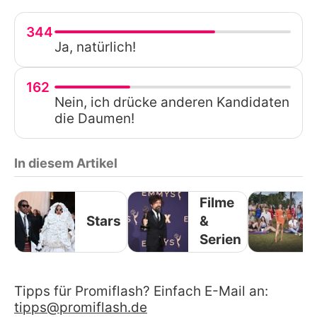
344
Ja, natürlich!
162
Nein, ich drücke anderen Kandidaten
die Daumen!
In diesem Artikel
Filme
Stars
&
Serien
Tipps für Promiflash? Einfach E-Mail an:
tipps@promiflash.de