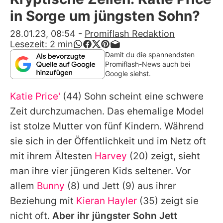
Alle Themen auf Promiflash
in Sorge um jüngsten Sohn?
Jobs
28.01.23, 08:54
-
Promiflash Redaktion
Lesezeit:
2
min
App runterladen
Damit du die spannendsten
Promiflash-News auch bei
Team
Google siehst.
Redaktionelle Richtlinien
Katie Price'
(44) Sohn scheint eine schwere
Zeit durchzumachen. Das ehemalige Model
Impressum
ist stolze Mutter von fünf Kindern. Während
Datenschutzerklärung
sie sich in der Öffentlichkeit und im Netz oft
mit ihrem Ältesten
Harvey
(20) zeigt, sieht
Nutzungsbedingungen
man ihre vier jüngeren Kids seltener. Vor
Utiq verwalten
allem
Bunny
(8) und
Jett
(9) aus ihrer
Beziehung mit
Kieran Hayler
(35) zeigt sie
nicht oft.
Aber ihr jüngster Sohn Jett