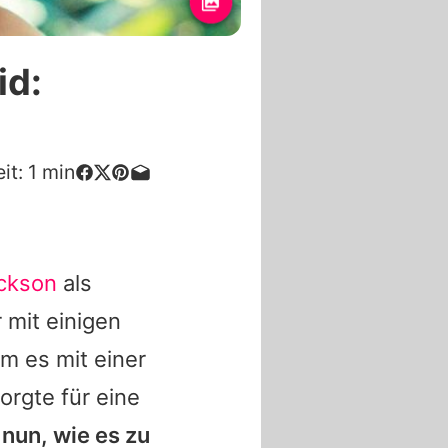
id:
it:
1
min
ckson
als
 mit einigen
m es mit einer
orgte für eine
 nun, wie es zu