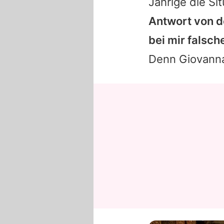
Jährige die S
Antwort von d
bei mir falsch
Denn Giovanna 