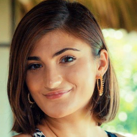
Filme & Serien
Lifestyle
Familie & Liebe
Promiflash Exklusiv
Alle Themen auf Promiflash
Jobs
App runterladen
Team
Redaktionelle Richtlinien
Impressum