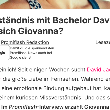
Datenschutzerklärung
tändnis mit Bachelor Dav
Nutzungsbedingungen
sich Giovanna?
Utiq verwalten
-
Promiflash Redaktion
Leseze
Damit du die spannendsten
Promiflash-News auch bei
Google siehst.
 peinlich! Seit einigen Wochen sucht
David Ja
r
die große Liebe im Fernsehen. Während er
 eine emotionale Bindung aufgebaut hat, ka
einem kuriosen Missverständnis. Und das s
!
Im
Promiflash
-Interview erzählt Giovanna