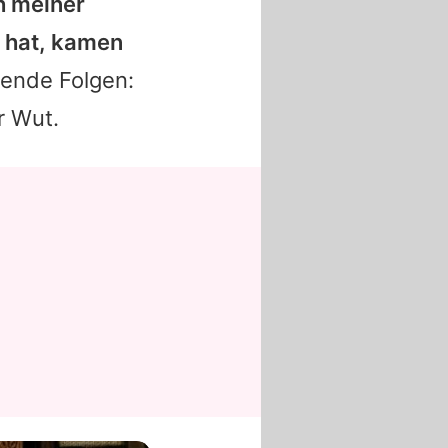
h meiner
 hat, kamen
erende Folgen:
r Wut.