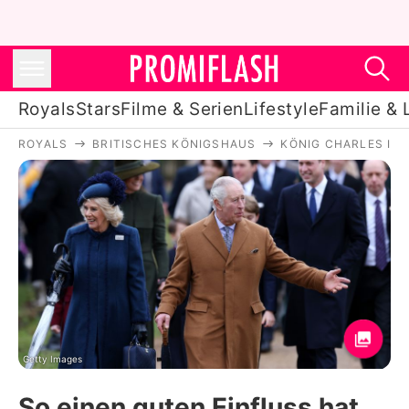
Royals
Stars
Filme & Serien
Lifestyle
Familie & 
ROYALS
BRITISCHES KÖNIGSHAUS
KÖNIG CHARLES III.
Royals
Stars
Filme & Serien
Lifestyle
Familie & Liebe
Promiflash Exklusiv
Getty Images
So einen guten Einfluss hat