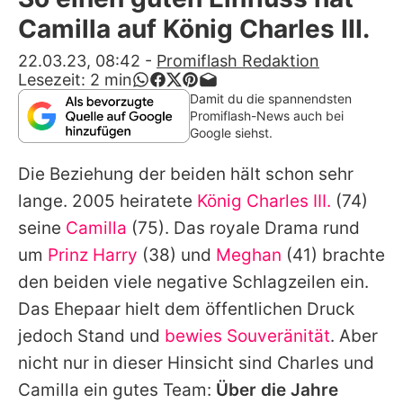
Alle Themen auf Promiflash
Camilla auf König Charles III.
Jobs
22.03.23, 08:42
-
Promiflash Redaktion
Lesezeit:
2
min
App runterladen
Damit du die spannendsten
Promiflash-News auch bei
Team
Google siehst.
Redaktionelle Richtlinien
Die Beziehung der beiden hält schon sehr
lange. 2005 heiratete
König Charles III.
(74)
Impressum
seine
Camilla
(75). Das royale Drama rund
Datenschutzerklärung
um
Prinz Harry
(38) und
Meghan
(41) brachte
den beiden viele negative Schlagzeilen ein.
Nutzungsbedingungen
Das Ehepaar hielt dem öffentlichen Druck
Utiq verwalten
jedoch Stand und
bewies Souveränität
. Aber
nicht nur in dieser Hinsicht sind Charles und
Camilla ein gutes Team:
Über die Jahre