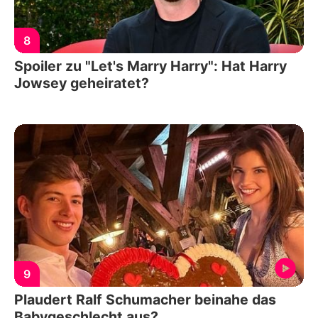
8
Spoiler zu "Let's Marry Harry": Hat Harry
Jowsey geheiratet?
9
Plaudert Ralf Schumacher beinahe das
Babygeschlecht aus?