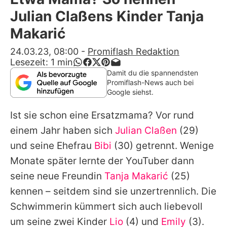
Alle Themen auf Promiflash
Julian Claßens Kinder Tanja
Jobs
Makarić
App runterladen
24.03.23, 08:00
-
Promiflash Redaktion
Lesezeit:
1
min
Team
Damit du die spannendsten
Promiflash-News auch bei
Redaktionelle Richtlinien
Google siehst.
Ist sie schon eine Ersatzmama? Vor rund
Impressum
einem Jahr haben sich
Julian Claßen
(29)
Datenschutzerklärung
und seine Ehefrau
Bibi
(30) getrennt. Wenige
Nutzungsbedingungen
Monate später lernte der YouTuber dann
seine neue Freundin
Tanja Makarić
(25)
Utiq verwalten
kennen – seitdem sind sie unzertrennlich. Die
Schwimmerin kümmert sich auch liebevoll
um seine zwei Kinder
Lio
(4) und
Emily
(3).