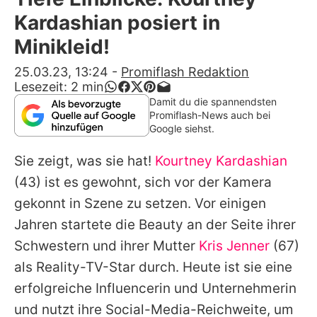
Alle Themen auf Promiflash
Kardashian posiert in
Jobs
Minikleid!
App runterladen
25.03.23, 13:24
-
Promiflash Redaktion
Lesezeit:
2
min
Team
Damit du die spannendsten
Promiflash-News auch bei
Redaktionelle Richtlinien
Google siehst.
Sie zeigt, was sie hat!
Kourtney Kardashian
Impressum
(43) ist es gewohnt, sich vor der Kamera
Datenschutzerklärung
gekonnt in Szene zu setzen. Vor einigen
Nutzungsbedingungen
Jahren startete die Beauty an der Seite ihrer
Schwestern und ihrer Mutter
Kris Jenner
(67)
Utiq verwalten
als Reality-TV-Star durch. Heute ist sie eine
erfolgreiche Influencerin und Unternehmerin
und nutzt ihre Social-Media-Reichweite, um