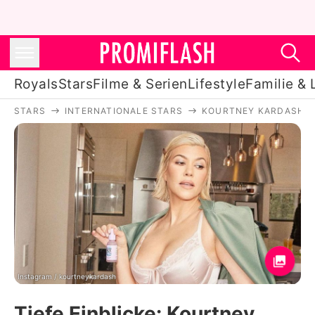
Royals
Stars
Filme & Serien
Lifestyle
Familie & 
STARS
INTERNATIONALE STARS
KOURTNEY KARDASHIA
Royals
Stars
Filme & Serien
Lifestyle
Familie & Liebe
Promiflash Exklusiv
Instagram / kourtneykardash
Tiefe Einblicke: Kourtney