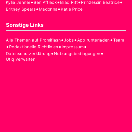
•
•
•
•
Kylie Jenner
Ben Affleck
Brad Pitt
Prinzessin Beatrice
•
•
Britney Spears
Madonna
Katie Price
Sonstige Links
•
•
•
Alle Themen auf Promiflash
Jobs
App runterladen
Team
•
•
•
Redaktionelle Richtlinien
Impressum
•
•
Datenschutzerklärung
Nutzungsbedingungen
Utiq verwalten