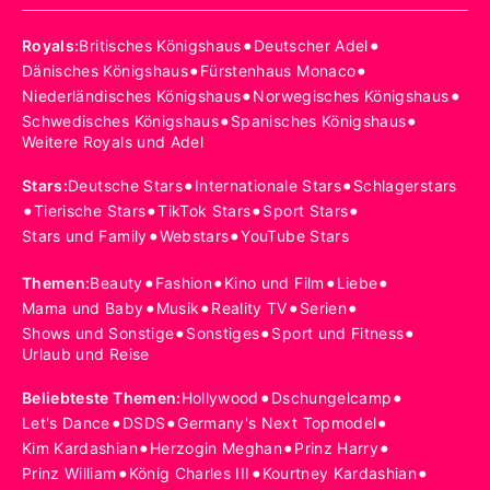
•
•
Royals
:
Britisches Königshaus
Deutscher Adel
•
•
Dänisches Königshaus
Fürstenhaus Monaco
•
•
Niederländisches Königshaus
Norwegisches Königshaus
•
•
Schwedisches Königshaus
Spanisches Königshaus
Weitere Royals und Adel
•
•
Stars
:
Deutsche Stars
Internationale Stars
Schlagerstars
•
•
•
•
Tierische Stars
TikTok Stars
Sport Stars
•
•
Stars und Family
Webstars
YouTube Stars
•
•
•
•
Themen
:
Beauty
Fashion
Kino und Film
Liebe
•
•
•
•
Mama und Baby
Musik
Reality TV
Serien
•
•
•
Shows und Sonstige
Sonstiges
Sport und Fitness
Urlaub und Reise
•
•
Beliebteste Themen
:
Hollywood
Dschungelcamp
•
•
•
Let's Dance
DSDS
Germany's Next Topmodel
•
•
•
Kim Kardashian
Herzogin Meghan
Prinz Harry
•
•
•
Prinz William
König Charles III
Kourtney Kardashian