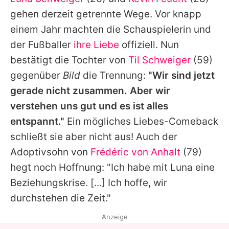
Alle Themen auf Promiflash
gehen derzeit getrennte Wege. Vor knapp
Jobs
einem Jahr machten die Schauspielerin und
der Fußballer
ihre Liebe
offiziell. Nun
App runterladen
bestätigt die Tochter von
Til Schweiger
(59)
Team
gegenüber
Bild
die Trennung:
"Wir sind jetzt
gerade nicht zusammen. Aber wir
Redaktionelle Richtlinien
verstehen uns gut und es ist alles
Impressum
entspannt."
Ein mögliches Liebes-Comeback
schließt sie aber nicht aus! Auch der
Datenschutzerklärung
Adoptivsohn von
Frédéric von Anhalt
(79)
Nutzungsbedingungen
hegt noch Hoffnung: "Ich habe mit Luna eine
Utiq verwalten
Beziehungskrise. [...] Ich hoffe, wir
durchstehen die Zeit."
Anzeige