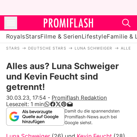
Royals
Stars
Filme & Serien
Lifestyle
Familie & 
STARS
DEUTSCHE STARS
LUNA SCHWEIGER
ALLES 
Royals
Alles aus? Luna Schweiger
Stars
und Kevin Feucht sind
Filme & Serien
getrennt!
Lifestyle
30.03.23, 17:54
-
Promiflash Redaktion
Lesezeit:
1
min
Familie & Liebe
Damit du die spannendsten
Promiflash-News auch bei
Promiflash Exklusiv
Google siehst.
Luna Schweiger
(26) und
Kevin Feucht
(28)