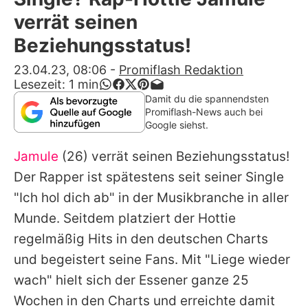
Alle Themen auf Promiflash
verrät seinen
Jobs
Beziehungsstatus!
App runterladen
23.04.23, 08:06
-
Promiflash Redaktion
Lesezeit:
1
min
Team
Damit du die spannendsten
Promiflash-News auch bei
Redaktionelle Richtlinien
Google siehst.
Jamule
(26) verrät seinen Beziehungsstatus!
Impressum
Der Rapper ist spätestens seit seiner Single
Datenschutzerklärung
"Ich hol dich ab" in der Musikbranche in aller
Nutzungsbedingungen
Munde. Seitdem platziert der Hottie
regelmäßig Hits in den deutschen Charts
Utiq verwalten
und begeistert seine Fans. Mit "Liege wieder
wach" hielt sich der Essener ganze 25
Wochen in den Charts und erreichte damit