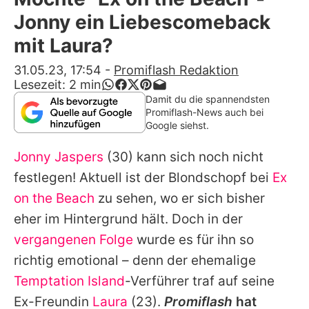
Alle Themen auf Promiflash
Jonny ein Liebescomeback
Jobs
mit Laura?
App runterladen
31.05.23, 17:54
-
Promiflash Redaktion
Lesezeit:
2
min
Team
Damit du die spannendsten
Promiflash-News auch bei
Redaktionelle Richtlinien
Google siehst.
Jonny Jaspers
(30) kann sich noch nicht
Impressum
festlegen! Aktuell ist der Blondschopf bei
Ex
Datenschutzerklärung
on the Beach
zu sehen, wo er sich bisher
Nutzungsbedingungen
eher im Hintergrund hält. Doch in der
vergangenen Folge
wurde es für ihn so
Utiq verwalten
richtig emotional – denn der ehemalige
Temptation Island
-Verführer traf auf seine
Ex-Freundin
Laura
(23).
Promiflash
hat