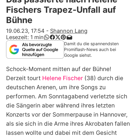
Alle Themen auf Promiflash
Fischers Trapez-Unfall auf
Jobs
Bühne
App runterladen
19.06.23, 17:54
-
Shannon Lang
Lesezeit:
1
min
Team
Damit du die spannendsten
Promiflash-News auch bei
Redaktionelle Richtlinien
Google siehst.
Schock-Moment mitten auf der Bühne!
Impressum
Derzeit tourt
Helene Fischer
(38) durch die
Datenschutzerklärung
deutschen Arenen, um ihre Songs zu
Nutzungsbedingungen
performen. Am Sonntagabend verletzte sich
die Sängerin aber während ihres letzten
Utiq verwalten
Konzerts vor der Sommerpause in Hannover,
als sie sich in die Arme ihres Akrobaten fallen
lassen wollte und dabei mit dem Gesicht