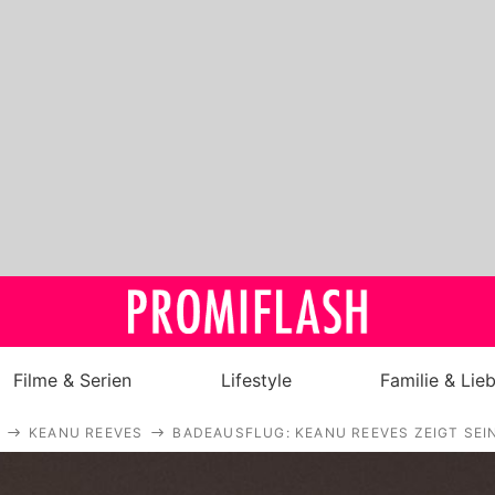
Filme & Serien
Lifestyle
Familie & Lie
KEANU REEVES
BADEAUSFLUG: KEANU REEVES ZEIGT SEI
Royals
Stars