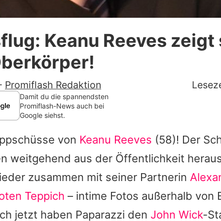
Datenschutzerklärung
lug: Keanu Reeves zeigt
Nutzungsbedingungen
Oberkörper!
Utiq verwalten
-
Promiflash Redaktion
Leseze
Damit du die spannendsten
Promiflash-News auch bei
Google siehst.
appschüsse von
Keanu Reeves
(58)! Der Sch
en weitgehend aus der Öffentlichkeit heraus
wieder zusammen mit seiner Partnerin
Alexa
oten Teppich
– intime Fotos außerhalb von 
ch jetzt haben Paparazzi den
John Wick
-St