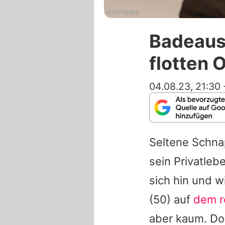
Getty Images
Badeausf
flotten 
04.08.23, 21:30
Seltene Schn
sein Privatleb
sich hin und 
(50) auf
dem r
aber kaum. Do