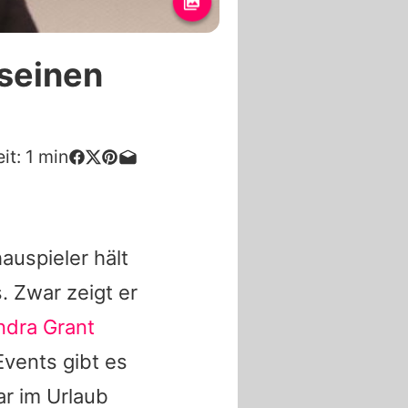
 seinen
it:
1
min
auspieler hält
. Zwar zeigt er
ndra Grant
Events gibt es
ar im Urlaub