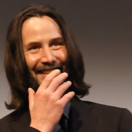
Filme & Serien
Lifestyle
Familie & Liebe
Promiflash Exklusiv
Alle Themen auf Promiflash
Jobs
App runterladen
Team
Redaktionelle Richtlinien
Impressum