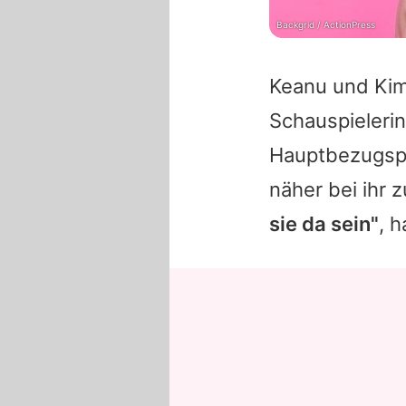
Backgrid / ActionPress
Keanu
und Kim 
Schauspielerin
Hauptbezugspe
näher bei ihr z
sie da sein"
, h