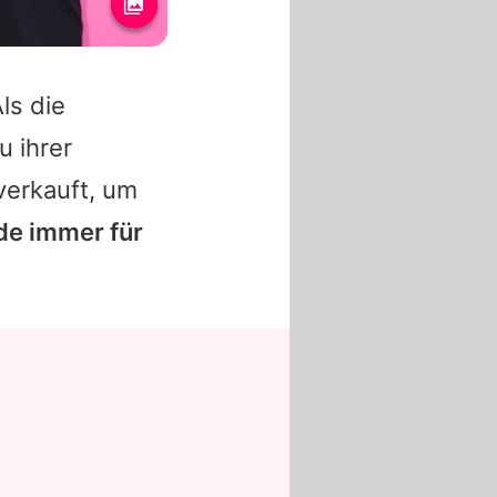
ls die
u ihrer
verkauft, um
de immer für