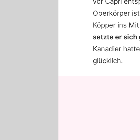
vor Capri ent
Oberkörper ist
Köpper ins Mi
setzte er sich
Kanadier hatte
glücklich.