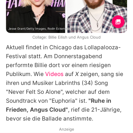
Jesse Grant/Getty Images, Rodin Eckenroth/Getty Images
Collage: Billie Eilish und Angus Cloud
Aktuell findet in Chicago das Lollapalooza-
Festival statt. Am Donnerstagabend
performte
Billie
dort vor einem riesigen
Publikum. Wie
Videos
auf
X
zeigen, sang sie
ihren und Musiker
Labrinths
(34) Song
"Never Felt So Alone", welcher auf dem
Soundtrack von "Euphoria" ist.
"Ruhe in
Frieden,
Angus
Cloud"
, rief die 21-Jährige,
bevor sie die Ballade anstimmte.
Anzeige