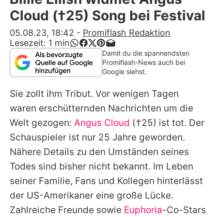
Alle Themen auf Promiflash
Cloud (†25) Song bei Festival
Jobs
05.08.23, 18:42
-
Promiflash Redaktion
Lesezeit:
1
min
App runterladen
Damit du die spannendsten
Promiflash-News auch bei
Team
Google siehst.
Redaktionelle Richtlinien
Sie zollt ihm Tribut. Vor wenigen Tagen
waren erschütternden Nachrichten um die
Impressum
Welt gezogen:
Angus Cloud
(†25) ist tot. Der
Datenschutzerklärung
Schauspieler ist nur 25 Jahre geworden.
Nähere Details zu den Umständen seines
Nutzungsbedingungen
Todes sind bisher nicht bekannt. Im Leben
Utiq verwalten
seiner Familie, Fans und Kollegen hinterlässt
der US-Amerikaner eine große Lücke.
Zahlreiche Freunde sowie
Euphoria
-Co-Stars