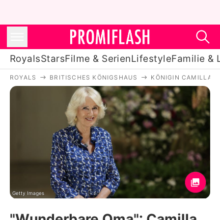
Royals
Stars
Filme & Serien
Lifestyle
Familie & 
ROYALS
BRITISCHES KÖNIGSHAUS
KÖNIGIN CAMILLA
Royals
Stars
Filme & Serien
Lifestyle
Familie & Liebe
Promiflash Exklusiv
Getty Images
"Wunderbare Oma": Camilla