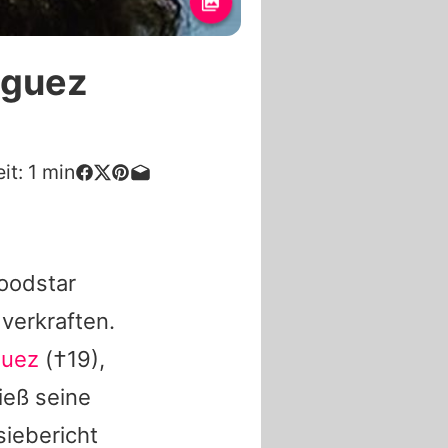
iguez
it:
1
min
woodstar
verkraften.
guez
(†19),
ieß seine
iebericht