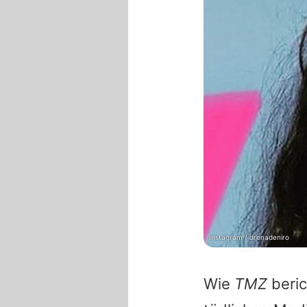
Instagram / drenadeniro
Wie
TMZ
beric