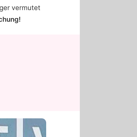
nger vermutet
chung!