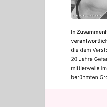
Instagram / drenadeniro
In Zusammenha
verantwortlic
die dem Versto
20 Jahre Gefä
mittlerweile i
berühmten Gro