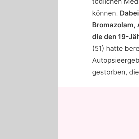
tödlichen Med
können.
Dabei
Bromazolam, 
die den 19-Jä
(51) hatte ber
Autopsieergebn
gestorben, die