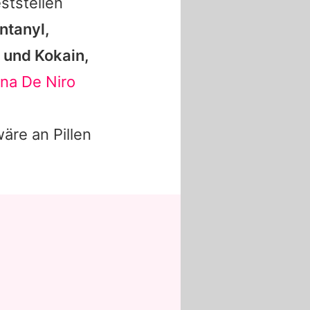
ststellen
ntanyl,
und Kokain,
na De Niro
äre an Pillen