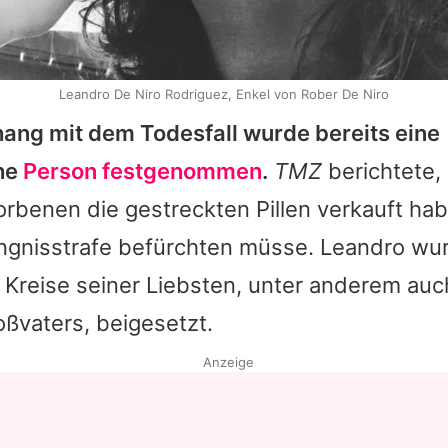
Leandro De Niro Rodriguez, Enkel von Rober De Niro
ng mit dem Todesfall wurde bereits eine
he
Person festgenommen
.
TMZ
berichtete, 
rbenen die gestreckten Pillen verkauft habe
ngnisstrafe befürchten müsse.
Leandro
wu
m Kreise seiner Liebsten, unter anderem auc
ßvaters, beigesetzt.
Anzeige