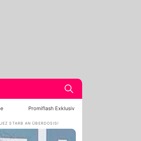
be
Promiflash Exklusiv
UEZ STARB AN ÜBERDOSIS!