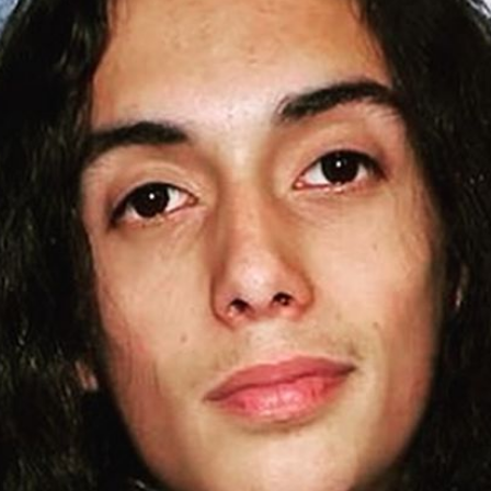
Filme & Serien
Lifestyle
Familie & Liebe
Promiflash Exklusiv
Alle Themen auf Promiflash
Jobs
App runterladen
Team
Redaktionelle Richtlinien
Impressum