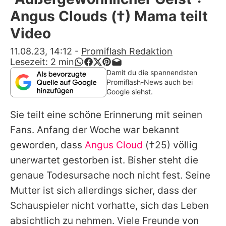
Alle Themen auf Promiflash
Angus Clouds (†) Mama teilt
Jobs
Video
App runterladen
11.08.23, 14:12
-
Promiflash Redaktion
Lesezeit:
2
min
Team
Damit du die spannendsten
Promiflash-News auch bei
Redaktionelle Richtlinien
Google siehst.
Sie teilt eine schöne Erinnerung mit seinen
Impressum
Fans. Anfang der Woche war bekannt
Datenschutzerklärung
geworden, dass
Angus Cloud
(†25) völlig
Nutzungsbedingungen
unerwartet gestorben ist. Bisher steht die
genaue Todesursache noch nicht fest. Seine
Utiq verwalten
Mutter ist sich allerdings sicher, dass der
Schauspieler nicht vorhatte, sich das Leben
absichtlich zu nehmen. Viele Freunde von