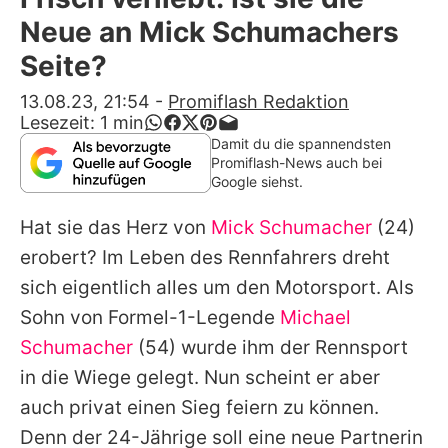
Alle Themen auf Promiflash
Neue an Mick Schumachers
Jobs
Seite?
App runterladen
13.08.23, 21:54
-
Promiflash Redaktion
Lesezeit:
1
min
Team
Damit du die spannendsten
Promiflash-News auch bei
Redaktionelle Richtlinien
Google siehst.
Hat sie das Herz von
Mick Schumacher
(24)
Impressum
erobert? Im Leben des Rennfahrers dreht
Datenschutzerklärung
sich eigentlich alles um den Motorsport. Als
Nutzungsbedingungen
Sohn von Formel-1-Legende
Michael
Schumacher
(54) wurde ihm der Rennsport
Utiq verwalten
in die Wiege gelegt. Nun scheint er aber
auch privat einen Sieg feiern zu können.
Denn der 24-Jährige soll eine neue Partnerin