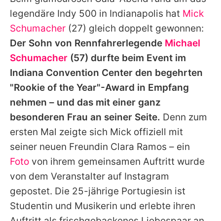
Alle Themen auf Promiflash
legendäre Indy 500 in Indianapolis hat
Mick
Jobs
Schumacher
(27) gleich doppelt gewonnen:
Der Sohn von Rennfahrerlegende
Michael
App runterladen
Schumacher
(57) durfte beim Event im
Team
Indiana Convention Center den begehrten
"Rookie of the Year"-Award in Empfang
Redaktionelle Richtlinien
nehmen – und das mit einer ganz
Impressum
besonderen Frau an seiner Seite.
Denn zum
ersten Mal zeigte sich Mick offiziell mit
Datenschutzerklärung
seiner neuen Freundin Clara Ramos – ein
Nutzungsbedingungen
Foto
von ihrem gemeinsamen Auftritt wurde
Utiq verwalten
von dem Veranstalter auf Instagram
gepostet. Die 25-jährige Portugiesin ist
Studentin und Musikerin und erlebte ihren
Auftritt als frischgebackenes Liebespaar an