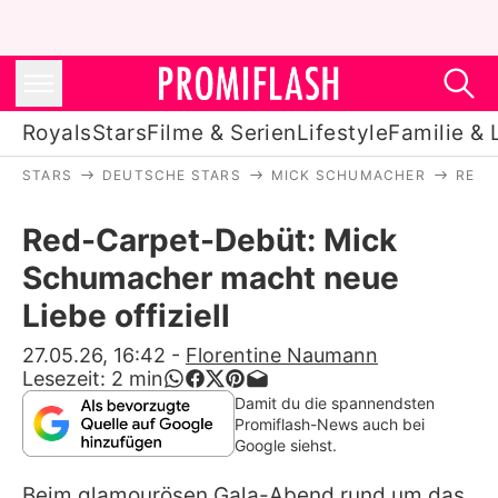
Royals
Stars
Filme & Serien
Lifestyle
Familie & 
STARS
DEUTSCHE STARS
MICK SCHUMACHER
RED-
Royals
Red-Carpet-Debüt: Mick
Stars
Schumacher macht neue
Filme & Serien
Liebe offiziell
Lifestyle
27.05.26, 16:42
-
Florentine Naumann
Lesezeit:
2
min
Familie & Liebe
Damit du die spannendsten
Promiflash-News auch bei
Promiflash Exklusiv
Google siehst.
Beim glamourösen Gala-Abend rund um das