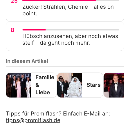
25
Zucker! Strahlen, Chemie – alles on
point.
8
Hübsch anzusehen, aber noch etwas
steif – da geht noch mehr.
In diesem Artikel
Familie
&
Stars
Liebe
Tipps für Promiflash? Einfach E-Mail an:
tipps@promiflash.de