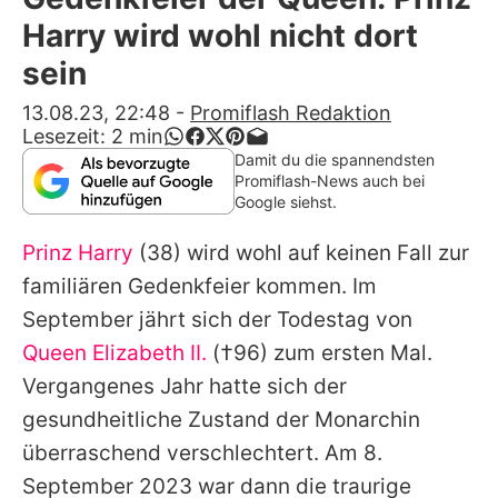
Alle Themen auf Promiflash
Harry wird wohl nicht dort
Jobs
sein
App runterladen
13.08.23, 22:48
-
Promiflash Redaktion
Lesezeit:
2
min
Team
Damit du die spannendsten
Promiflash-News auch bei
Redaktionelle Richtlinien
Google siehst.
Prinz Harry
(38) wird wohl auf keinen Fall zur
Impressum
familiären Gedenkfeier kommen. Im
Datenschutzerklärung
September jährt sich der Todestag von
Nutzungsbedingungen
Queen Elizabeth II.
(†96) zum ersten Mal.
Vergangenes Jahr hatte sich der
Utiq verwalten
gesundheitliche Zustand der Monarchin
überraschend verschlechtert. Am 8.
September 2023 war dann die traurige