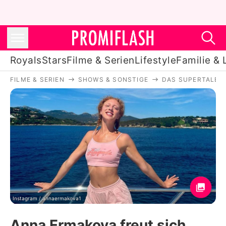
Royals
Stars
Filme & Serien
Lifestyle
Familie & 
FILME & SERIEN
SHOWS & SONSTIGE
DAS SUPERTALEN
Royals
Stars
Filme & Serien
Lifestyle
Familie & Liebe
Promiflash Exklusiv
Instagram / annaermakova1
Anna Ermakova freut sich