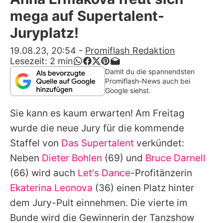
Alle Themen auf Promiflash
mega auf Supertalent-
Jobs
Juryplatz!
App runterladen
19.08.23, 20:54
-
Promiflash Redaktion
Lesezeit:
2
min
Team
Damit du die spannendsten
Promiflash-News auch bei
Redaktionelle Richtlinien
Google siehst.
Sie kann es kaum erwarten! Am Freitag
Impressum
wurde die neue Jury für die kommende
Datenschutzerklärung
Staffel von
Das Supertalent
verkündet:
Nutzungsbedingungen
Neben
Dieter Bohlen
(69) und
Bruce Darnell
(66) wird auch
Let's Dance
-Profitänzerin
Utiq verwalten
Ekaterina Leonova
(36) einen Platz hinter
dem Jury-Pult einnehmen. Die vierte im
Bunde wird die Gewinnerin der Tanzshow