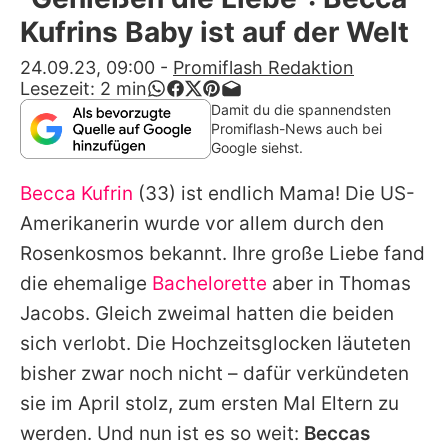
Alle Themen auf Promiflash
Kufrins Baby ist auf der Welt
Jobs
24.09.23, 09:00
-
Promiflash Redaktion
Lesezeit:
2
min
App runterladen
Damit du die spannendsten
Promiflash-News auch bei
Team
Google siehst.
Redaktionelle Richtlinien
Becca Kufrin
(33) ist endlich Mama! Die US-
Amerikanerin wurde vor allem durch den
Impressum
Rosenkosmos bekannt. Ihre große Liebe fand
Datenschutzerklärung
die ehemalige
Bachelorette
aber in
Thomas
Jacobs
. Gleich zweimal hatten die beiden
Nutzungsbedingungen
sich verlobt. Die Hochzeitsglocken läuteten
Utiq verwalten
bisher zwar noch nicht – dafür verkündeten
sie im April stolz, zum ersten Mal Eltern zu
werden. Und nun ist es so weit:
Beccas