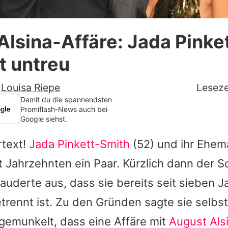
Datenschutzerklärung
lsina-Affäre: Jada Pinke
Nutzungsbedingungen
t untreu
Utiq verwalten
-
Louisa Riepe
Leseze
Damit du die spannendsten
Promiflash-News auch bei
Google siehst.
rtext!
Jada Pinkett-Smith
(52) und ihr Ehe
t Jahrzehnten ein Paar. Kürzlich dann der S
auderte aus, dass sie bereits seit sieben 
rennt ist. Zu den Gründen sagte sie selbst
gemunkelt, dass eine Affäre mit
August Als