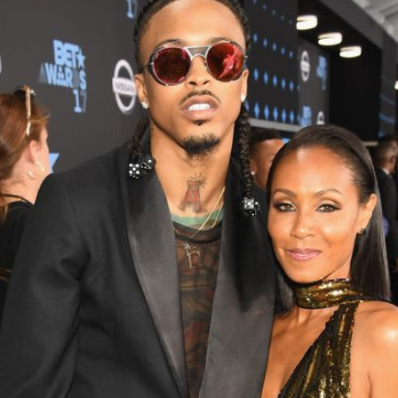
Filme & Serien
Lifestyle
Familie & Liebe
Promiflash Exklusiv
Alle Themen auf Promiflash
Jobs
App runterladen
Team
Redaktionelle Richtlinien
Impressum