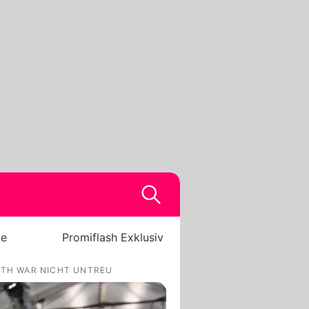
be
Promiflash Exklusiv
ITH WAR NICHT UNTREU