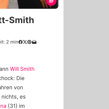
tt-Smith
it:
2
min
mann
Will Smith
chock: Die
Jahren von
 nichts, es
ina
(31) im