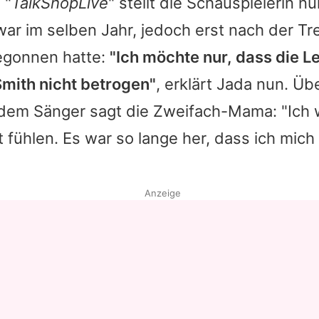
 "
TalkShopLive
" stellt die Schauspielerin nu
zwar im selben Jahr, jedoch erst nach der T
egonnen hatte:
"Ich möchte nur, dass die L
Smith nicht betrogen"
, erklärt Jada nun. Übe
dem Sänger sagt die Zweifach-Mama: "Ich w
t fühlen. Es war so lange her, dass ich mich
Anzeige