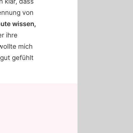
n klar, dass
rennung von
eute wissen,
r ihre
ollte mich
 gut gefühlt