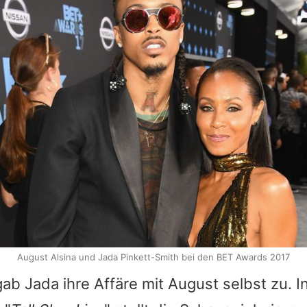
August Alsina und Jada Pinkett-Smith bei den BET Awards 2017
ab Jada ihre Affäre mit August selbst zu. I