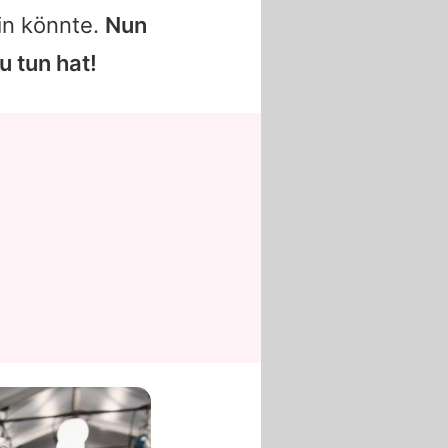
in könnte.
Nun
u tun hat!