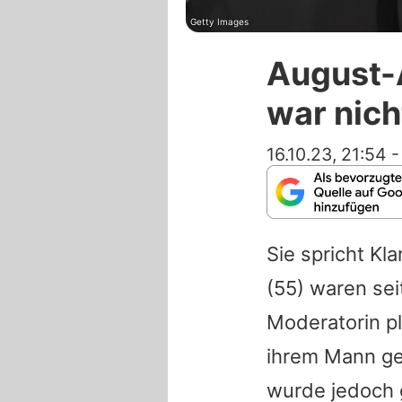
Getty Images
August-A
war nich
16.10.23, 21:54
Sie spricht Kla
(55) waren sei
Moderatorin pl
ihrem Mann get
wurde jedoch 