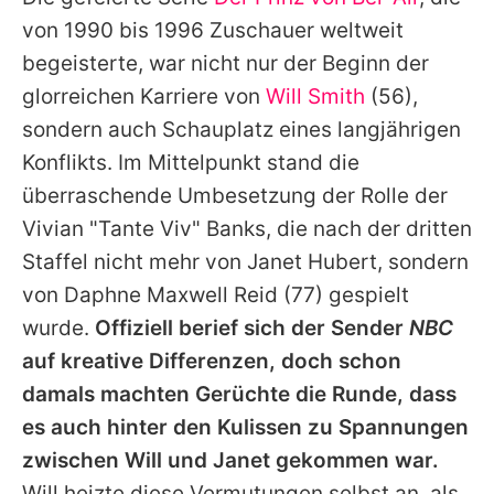
Alle Themen auf Promiflash
von 1990 bis 1996 Zuschauer weltweit
Jobs
begeisterte, war nicht nur der Beginn der
glorreichen Karriere von
Will Smith
(56),
App runterladen
sondern auch Schauplatz eines langjährigen
Team
Konflikts. Im Mittelpunkt stand die
überraschende Umbesetzung der Rolle der
Redaktionelle Richtlinien
Vivian "Tante Viv" Banks, die nach der dritten
Impressum
Staffel nicht mehr von
Janet Hubert
, sondern
von
Daphne Maxwell Reid
(77) gespielt
Datenschutzerklärung
wurde.
Offiziell berief sich der Sender
NBC
Nutzungsbedingungen
auf kreative Differenzen, doch schon
Utiq verwalten
damals machten Gerüchte die Runde, dass
es auch hinter den Kulissen zu Spannungen
zwischen
Will
und Janet gekommen war.
Will
heizte diese Vermutungen selbst an, als