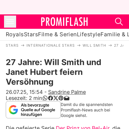
Royals
Stars
Filme & Serien
Lifestyle
Familie & 
STARS
INTERNATIONALE STARS
WILL SMITH
27 JAH
Royals
27 Jahre: Will Smith und
Stars
Janet Hubert feiern
Filme & Serien
Versöhnung
Lifestyle
26.07.25, 15:54
-
Sandrine Palme
Lesezeit:
2
min
Familie & Liebe
Damit du die spannendsten
Promiflash-News auch bei
Promiflash Exklusiv
Google siehst.
Die gefeierte Serie
Der Prinz von Bel-Air
, die