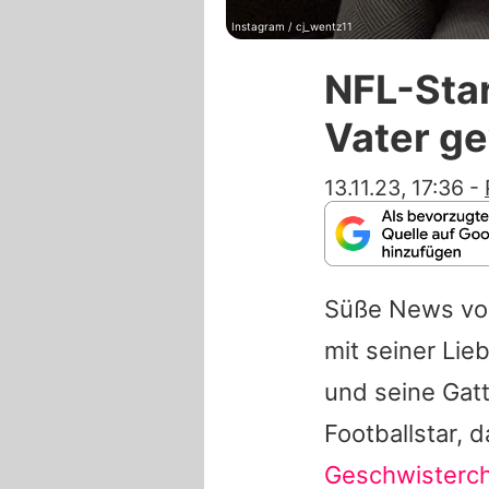
Instagram / cj_wentz11
NFL-Star
Vater g
13.11.23, 17:36
-
Süße News v
mit seiner Li
und seine Gat
Footballstar, 
Geschwisterc