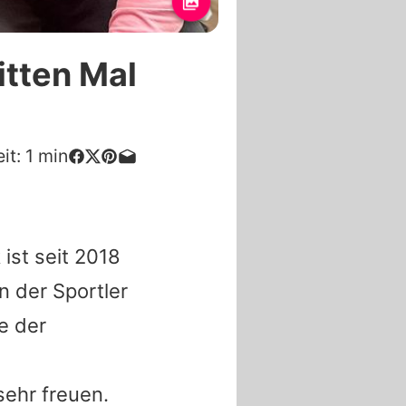
itten Mal
it:
1
min
ist seit 2018
 der Sportler
e der
ehr freuen.