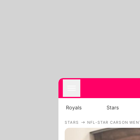
Royals
Stars
STARS
NFL-STAR CARSON WENT