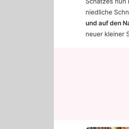
Schatzes nun b
niedliche Sch
und auf den N
neuer kleiner 