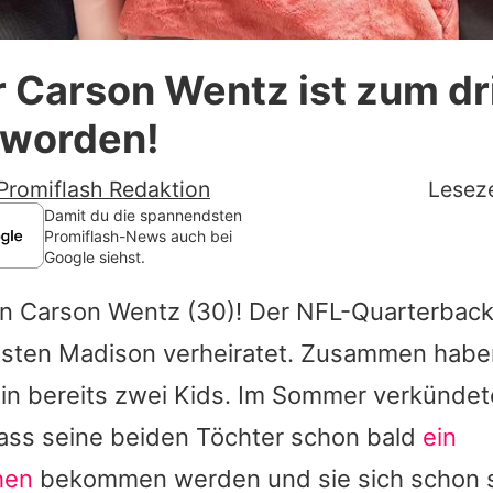
Datenschutzerklärung
 Carson Wentz ist zum dr
Nutzungsbedingungen
eworden!
Utiq verwalten
Promiflash Redaktion
Leseze
Damit du die spannendsten
Promiflash-News auch bei
Google siehst.
on
Carson Wentz
(30)! Der NFL-Quarterback 
ebsten Madison verheiratet. Zusammen haben
tin bereits zwei Kids. Im Sommer verkündet
dass seine beiden Töchter schon bald
ein
hen
bekommen werden und sie sich schon s