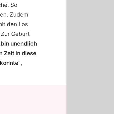
che. So
ihen. Zudem
mit den Los
 Zur Geburt
 bin unendlich
 Zeit in diese
 konnte"
,