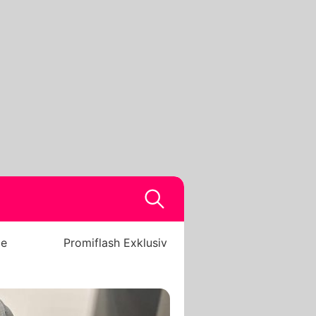
be
Promiflash Exklusiv