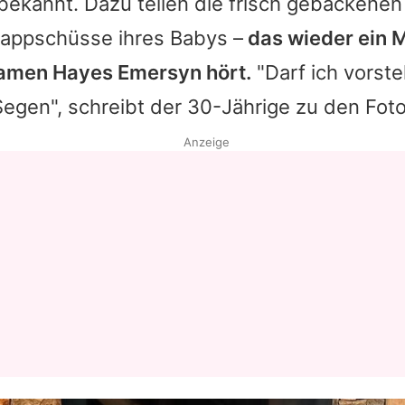
ekannt. Dazu teilen die frisch gebackenen
nappschüsse ihres Babys –
das wieder ein 
amen Hayes Emersyn hört.
"Darf ich vorste
Segen", schreibt der 30-Jährige zu den Foto
Anzeige