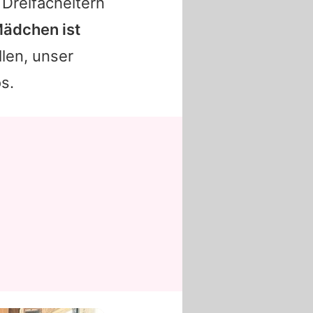
 Dreifacheltern
Mädchen ist
llen, unser
s.