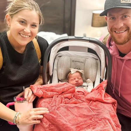
Filme & Serien
Lifestyle
Familie & Liebe
Promiflash Exklusiv
Alle Themen auf Promiflash
Jobs
App runterladen
Team
Redaktionelle Richtlinien
Impressum