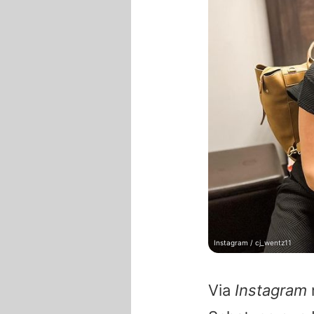
Instagram / cj_wentz11
Via
Instagram