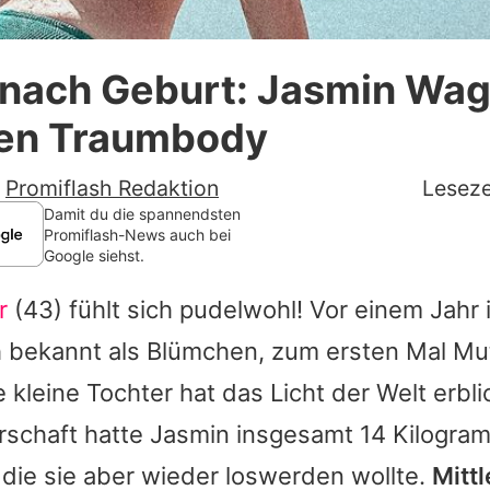
Datenschutzerklärung
 nach Geburt: Jasmin Wa
Nutzungsbedingungen
ren Traumbody
Utiq verwalten
-
Promiflash Redaktion
Leseze
Damit du die spannendsten
Promiflash-News auch bei
Google siehst.
r
(43) fühlt sich pudelwohl! Vor einem Jahr i
h bekannt als Blümchen, zum ersten Mal Mu
 kleine Tochter hat das Licht der Welt erbl
schaft hatte
Jasmin
insgesamt 14 Kilogra
ie sie aber wieder loswerden wollte.
Mittl