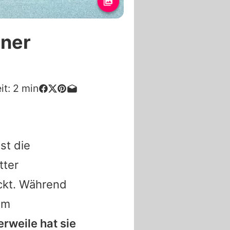
gner
it:
2
min
st die
tter
ickt. Während
mm
erweile hat sie