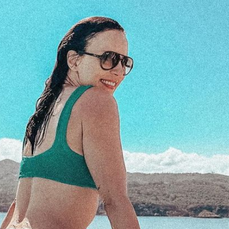
Filme & Serien
Lifestyle
Familie & Liebe
Promiflash Exklusiv
Alle Themen auf Promiflash
Jobs
App runterladen
Team
Redaktionelle Richtlinien
Impressum