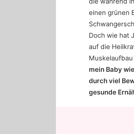
die während ih
einen grünen B
Schwangerscha
Doch wie hat
auf die Heilkr
Muskelaufbau
mein Baby wie
durch viel Be
gesunde Ernähr