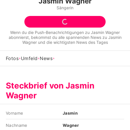
Jasmin Wagner
Alle Themen auf Promiflash
Sängerin
Jobs
App runterladen
Wenn du die Push-Benachrichtigungen zu
Jasmin Wagner
abonnierst, bekommst du alle spannenden News zu
Jasmin
Team
Wagner
und die wichtigsten News des Tages
Redaktionelle Richtlinien
Fotos
Umfeld
News
Impressum
Datenschutzerklärung
Steckbrief von Jasmin
Nutzungsbedingungen
Wagner
Utiq verwalten
Vorname
Jasmin
Nachname
Wagner