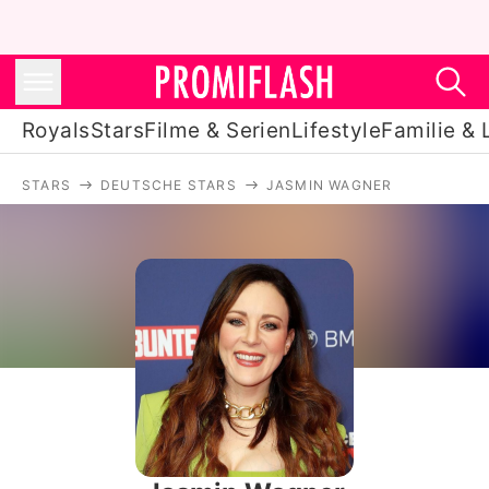
Royals
Stars
Filme & Serien
Lifestyle
Familie & 
STARS
DEUTSCHE STARS
JASMIN WAGNER
Royals
Stars
Filme & Serien
Lifestyle
Familie & Liebe
Promiflash Exklusiv