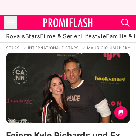
Royals
Stars
Filme & Serien
Lifestyle
Familie & 
STARS
INTERNATIONALE STARS
MAURICIO UMANSKY
Royals
Stars
Filme & Serien
Lifestyle
Familie & Liebe
Promiflash Exklusiv
Getty Images
Feiern Kyle Richards und Ex