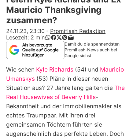
Alle Themen auf Promiflash
Mauricio Thanksgiving
Jobs
zusammen?
App runterladen
24.11.23, 23:30
-
Promiflash Redaktion
Lesezeit:
2
min
Team
Damit du die spannendsten
Promiflash-News auch bei
Redaktionelle Richtlinien
Google siehst.
Wie sehen
Kyle Richards
(54) und
Mauricio
Impressum
Umanskys
(53) Pläne in dieser neuen
Datenschutzerklärung
Situation aus? 27 Jahre lang galten die
The
Nutzungsbedingungen
Real Housewives of Beverly Hills
-
Bekanntheit und der Immobilienmakler als
Utiq verwalten
echtes Traumpaar. Mit ihren drei
gemeinsamen Töchtern führten sie
augenscheinlich das perfekte Leben. Doch