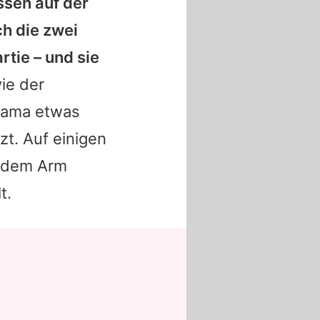
sen auf der
h die zwei
rtie – und sie
ie der
 Mama etwas
t. Auf einigen
f dem Arm
t.