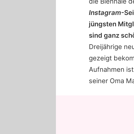
die Biennale 
Instagram
-Se
jüngsten Mitgl
sind ganz sch
Dreijährige n
gezeigt bekomm
Aufnahmen ist
seiner Oma
Ma