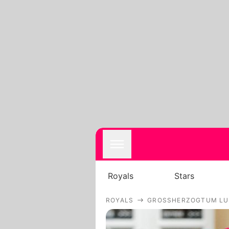
Royals
Stars
ROYALS
GROSSHERZOGTUM LU