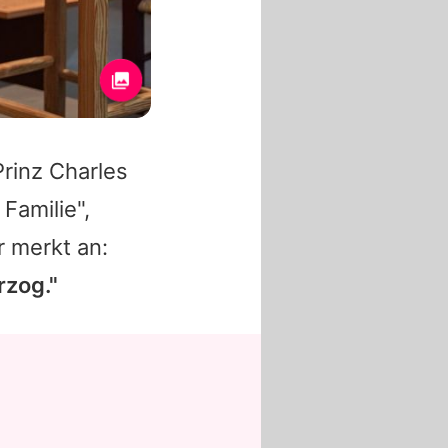
Prinz Charles
Familie",
r merkt an:
rzog."