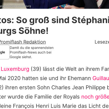
r grand-ducale Luxembourg
Datenschutzerklärung
os: So groß sind Stéphan
Nutzungsbedingungen
rgs Söhne!
Utiq verwalten
Promiflash Redaktion
Leseze
Damit du die spannendsten
Promiflash-News auch bei
Google siehst.
n Luxemburg
(39) lässt die Welt an ihrem Fa
 Mai 2020 hatten sie und ihr Ehemann
Guilla
) ihren ersten Sohn Charles Jean Philippe 
ter wurde die Familie der Royals
noch größe
kleine François Henri Luis Marie das Licht de