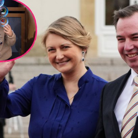
Filme & Serien
Lifestyle
Familie & Liebe
Promiflash Exklusiv
Alle Themen auf Promiflash
Jobs
App runterladen
Team
Redaktionelle Richtlinien
Impressum