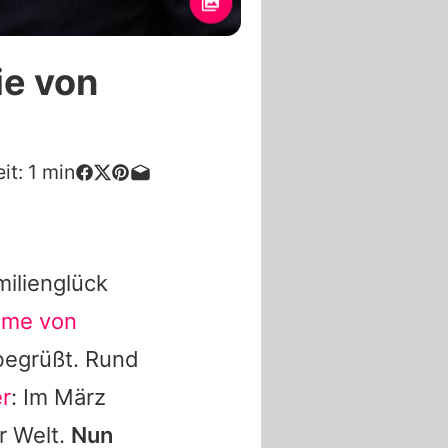
ie von
it:
1
min
milienglück
ume von
begrüßt. Rund
r
: Im März
r Welt.
Nun