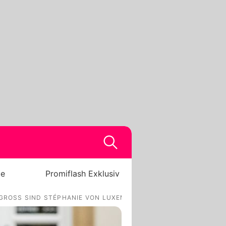
be
Promiflash Exklusiv
 GROSS SIND STÉPHANIE VON LUXEMBURGS SÖHNE!