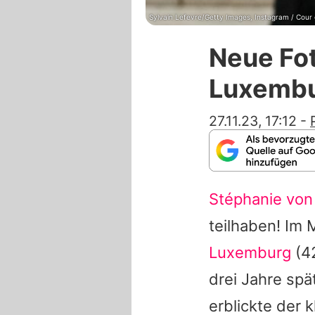
Sylvain Lefevre/Getty Images, Instagram / Cou
Neue Fot
Luxembu
27.11.23, 17:12
-
Stéphanie vo
teilhaben! Im
Luxemburg
(42
drei Jahre spä
erblickte der 