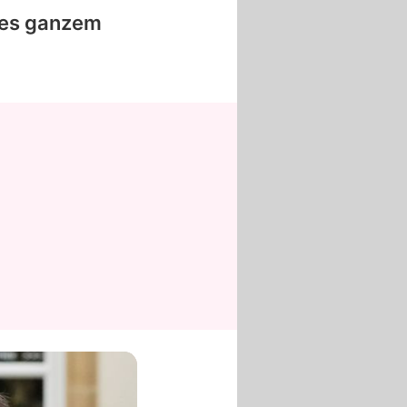
es
ganzem