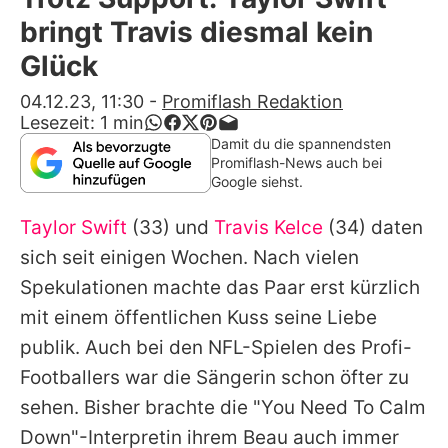
Alle Themen auf Promiflash
bringt Travis diesmal kein
Jobs
Glück
App runterladen
04.12.23, 11:30
-
Promiflash Redaktion
Lesezeit:
1
min
Team
Damit du die spannendsten
Promiflash-News auch bei
Redaktionelle Richtlinien
Google siehst.
Taylor Swift
(33) und
Travis Kelce
(34) daten
Impressum
sich seit einigen Wochen. Nach vielen
Datenschutzerklärung
Spekulationen machte das Paar erst kürzlich
Nutzungsbedingungen
mit einem öffentlichen Kuss seine Liebe
publik. Auch bei den NFL-Spielen des Profi-
Utiq verwalten
Footballers war die Sängerin schon öfter zu
sehen. Bisher brachte die "You Need To Calm
Down"-Interpretin ihrem Beau auch immer