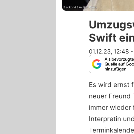
Backgrid / Action Press
Umzugswa
Swift e
01.12.23, 12:48
Es wird ernst 
neuer Freund
immer wieder f
Interpretin un
Terminkalender