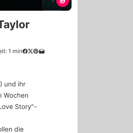
Taylor
it:
1
min
) und ihr
en Wochen
Love Story"-
llen die