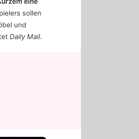
 Kurzem eine
elers sollen
öbel und
tet
Daily Mail
.