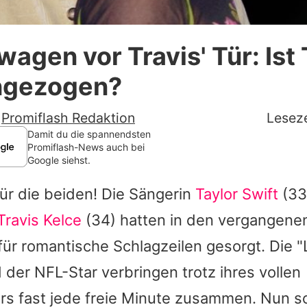
Datenschutzerklärung
gen vor Travis' Tür: Ist 
Nutzungsbedingungen
ingezogen?
Utiq verwalten
-
Promiflash Redaktion
Leseze
Damit du die spannendsten
Promiflash-News auch bei
Google siehst.
für die beiden! Die Sängerin
Taylor Swift
(33
Travis Kelce
(34) hatten in den vergangen
ür romantische Schlagzeilen gesorgt. Die "
d der NFL-Star verbringen trotz ihres vollen
s fast jede freie Minute zusammen. Nun so