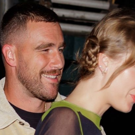
Filme & Serien
Lifestyle
Familie & Liebe
Promiflash Exklusiv
Alle Themen auf Promiflash
Jobs
App runterladen
Team
Redaktionelle Richtlinien
Impressum