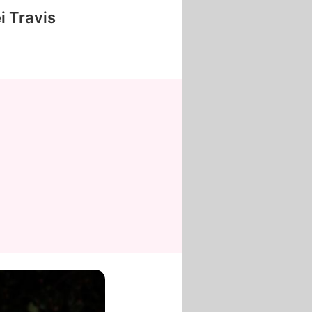
ei
Travis