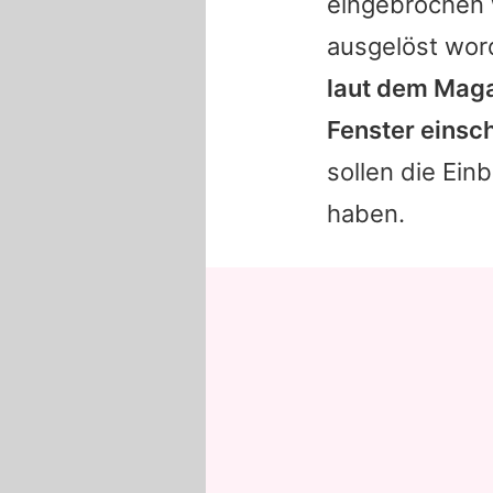
eingebrochen 
ausgelöst wo
laut dem Maga
Fenster einsc
sollen die Ei
haben.