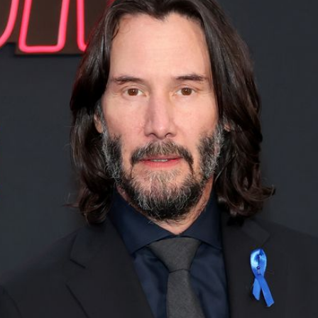
Filme & Serien
Lifestyle
Familie & Liebe
Promiflash Exklusiv
Alle Themen auf Promiflash
Jobs
App runterladen
Team
Redaktionelle Richtlinien
Impressum