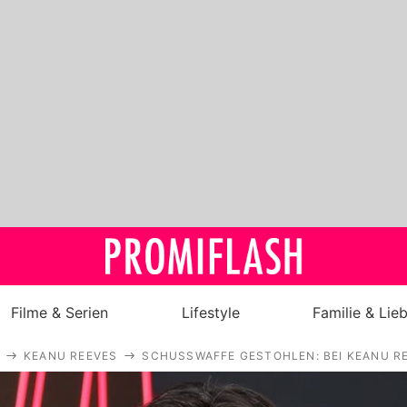
Filme & Serien
Lifestyle
Familie & Lie
KEANU REEVES
SCHUSSWAFFE GESTOHLEN: BEI KEANU R
Royals
Stars