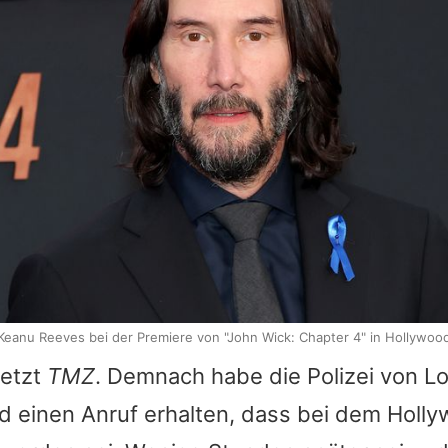
Keanu Reeves bei der Premiere von "John Wick: Chapter 4" in Hollywoo
jetzt
TMZ
. Demnach habe die Polizei von L
 einen Anruf erhalten, dass bei dem Holly