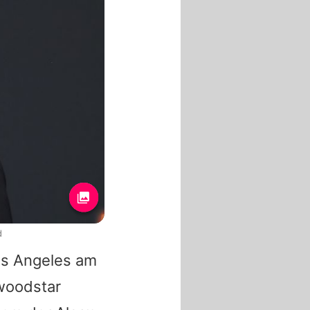
d
os Angeles am
woodstar