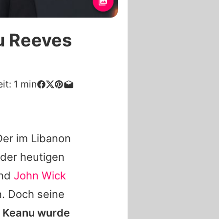
u Reeves
it:
1
min
Der im Libanon
 der heutigen
und
John Wick
. Doch seine
i
Keanu
wurde