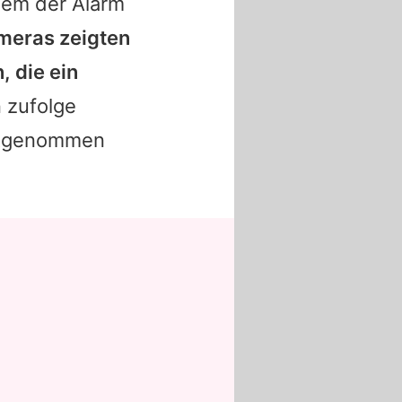
dem der Alarm
eras zeigten
 die ein
 zufolge
mitgenommen