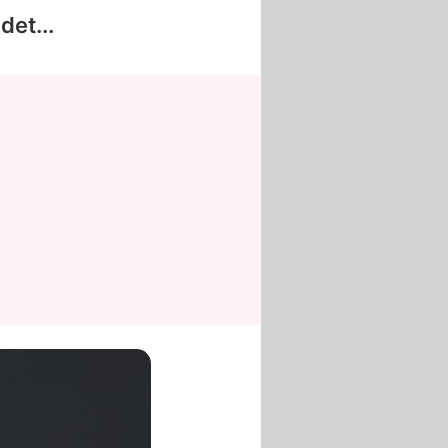
et...