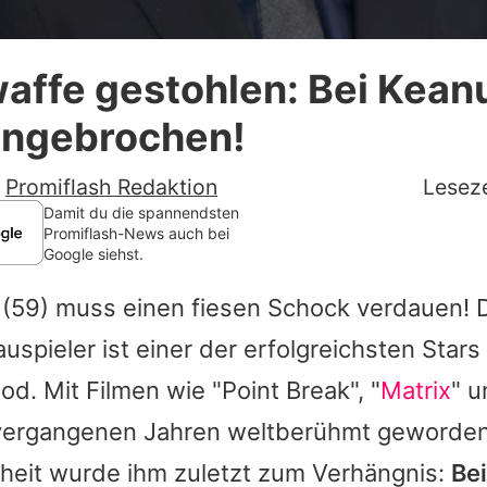
Datenschutzerklärung
affe gestohlen: Bei Kean
Nutzungsbedingungen
ingebrochen!
Utiq verwalten
-
Promiflash Redaktion
Leseze
Damit du die spannendsten
Promiflash-News auch bei
Google siehst.
(59) muss einen fiesen Schock verdauen! 
spieler ist einer der erfolgreichsten Stars
od. Mit Filmen wie "Point Break", "
Matrix
" 
 vergangenen Jahren weltberühmt geworden
heit wurde ihm zuletzt zum Verhängnis:
Be