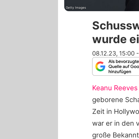
Getty Images
Schussw
wurde e
08.12.23, 15:00
Keanu Reeves
geborene Schau
Zeit in Hollywo
war er in den
große Bekannt