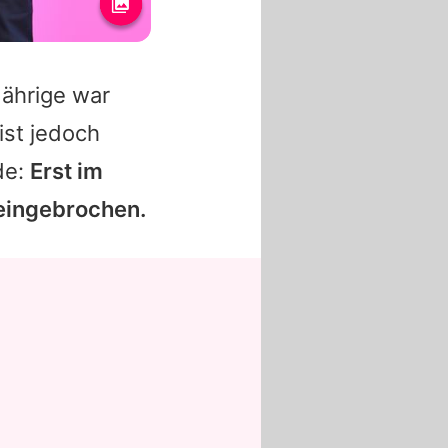
Jährige war
 ist jedoch
de:
Erst im
 eingebrochen.