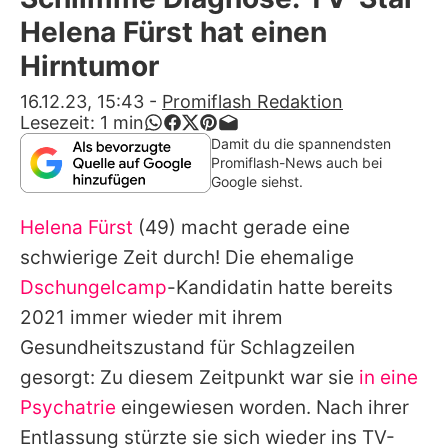
Alle Themen auf Promiflash
Helena Fürst hat einen
Jobs
Hirntumor
App runterladen
16.12.23, 15:43
-
Promiflash Redaktion
Lesezeit:
1
min
Team
Damit du die spannendsten
Promiflash-News auch bei
Redaktionelle Richtlinien
Google siehst.
Helena Fürst
(49) macht gerade eine
Impressum
schwierige Zeit durch! Die ehemalige
Datenschutzerklärung
Dschungelcamp
-Kandidatin hatte bereits
Nutzungsbedingungen
2021 immer wieder mit ihrem
Gesundheitszustand für Schlagzeilen
Utiq verwalten
gesorgt: Zu diesem Zeitpunkt war sie
in eine
Psychatrie
eingewiesen worden. Nach ihrer
Entlassung stürzte sie sich wieder ins TV-