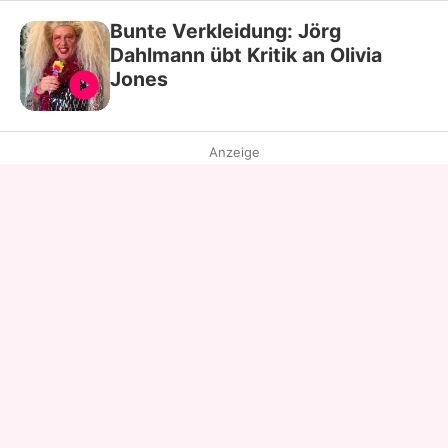
Bunte Verkleidung: Jörg
Dahlmann übt Kritik an Olivia
Jones
Anzeige