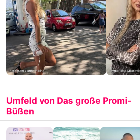
Instagram / annamiltina
Joyn/Nikola Milatovi
Umfeld von Das große Promi-
Büßen