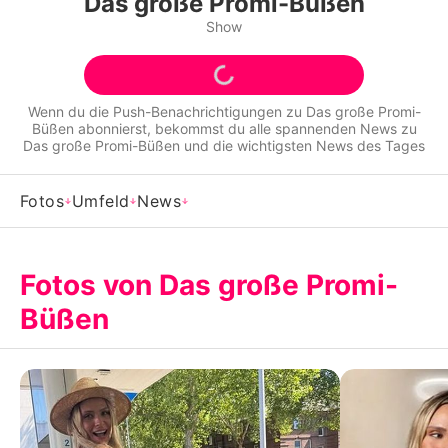
Das große Promi-Büßen
Alle Themen auf Promiflash
Show
Jobs
App runterladen
Wenn du die Push-Benachrichtigungen zu
Das große Promi-
Büßen
abonnierst, bekommst du alle spannenden News zu
Team
Das große Promi-Büßen
und die wichtigsten News des Tages
Redaktionelle Richtlinien
Fotos
Umfeld
News
Impressum
Datenschutzerklärung
Fotos von Das große Promi-
Büßen
Nutzungsbedingungen
Utiq verwalten