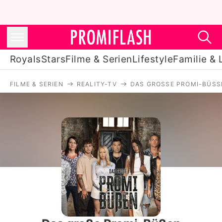
Royals
Stars
Filme & Serien
Lifestyle
Familie & 
FILME & SERIEN
REALITY-TV
DAS GROSSE PROMI-BÜSSEN
Royals
Stars
Filme & Serien
Lifestyle
Familie & Liebe
Promiflash Exklusiv