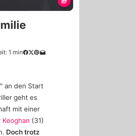
milie
it:
1
min
" an den Start
iller geht es
aft mit einer
y Keoghan
(31)
n.
Doch trotz