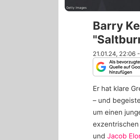
Getty Images
Barry Ke
"Saltbur
21.01.24, 22:06
Er hat klare G
– und begeiste
um einen jung
exzentrischen 
und
Jacob Elo