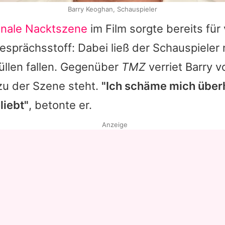
Barry Keoghan, Schauspieler
finale Nacktszene
im Film sorgte bereits für
sprächsstoff: Dabei ließ der Schauspieler 
üllen fallen. Gegenüber
TMZ
verriet
Barry
vo
zu der Szene steht.
"Ich schäme mich überh
liebt"
, betonte er.
Anzeige