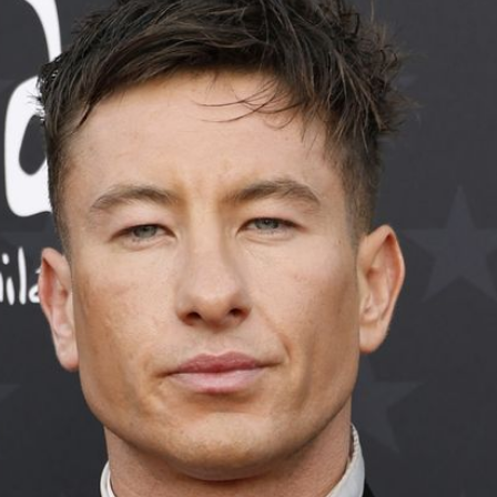
Filme & Serien
Lifestyle
Familie & Liebe
Promiflash Exklusiv
Alle Themen auf Promiflash
Jobs
App runterladen
Team
Redaktionelle Richtlinien
Impressum