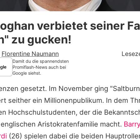
Datenschutzerklärung
oghan verbietet seiner Fa
Nutzungsbedingungen
n" zu gucken!
Utiq verwalten
-
Florentine Naumann
Leseze
Damit du die spannendsten
Promiflash-News auch bei
Google siehst.
renzen gesetzt. Im November ging "Saltburn
rt seither ein Millionenpublikum. In dem Thr
en Hochschulstudenten, der die Bekanntsch
englischen Aristokratenfamilie macht.
Barr
rdi
(26) spielen dabei die beiden Hauptrolle