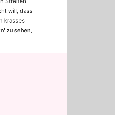
n Streifen
ht will, dass
in krasses
rn' zu sehen,