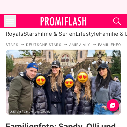
Royals
Stars
Filme & Serien
Lifestyle
Familie & 
STARS
DEUTSCHE STARS
AMIRA ALY
FAMILIENFOTO
Royals
Stars
Filme & Serien
Lifestyle
Familie & Liebe
Promiflash Exklusiv
Instagram / sandymeyerwoelden
Familienfoto: Sandy, Olli und