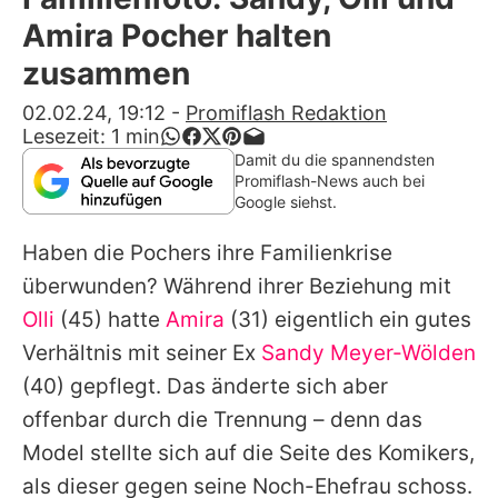
Alle Themen auf Promiflash
Amira Pocher halten
Jobs
zusammen
App runterladen
02.02.24, 19:12
-
Promiflash Redaktion
Lesezeit:
1
min
Team
Damit du die spannendsten
Promiflash-News auch bei
Redaktionelle Richtlinien
Google siehst.
Haben die Pochers ihre Familienkrise
Impressum
überwunden? Während ihrer Beziehung mit
Datenschutzerklärung
Olli
(45) hatte
Amira
(31) eigentlich ein gutes
Nutzungsbedingungen
Verhältnis mit seiner Ex
Sandy Meyer-Wölden
(40) gepflegt. Das änderte sich aber
Utiq verwalten
offenbar durch die Trennung – denn das
Model stellte sich auf die Seite des Komikers,
als dieser gegen seine Noch-Ehefrau schoss.