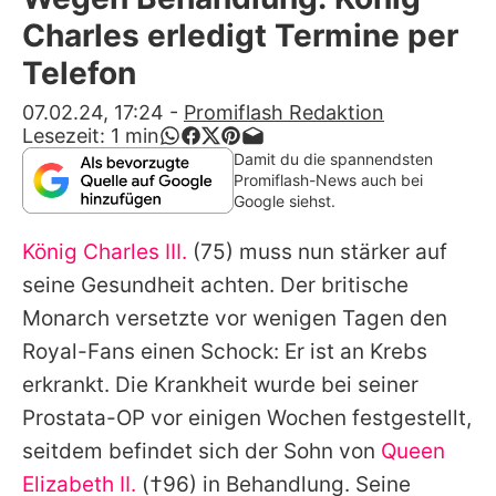
Alle Themen auf Promiflash
Charles erledigt Termine per
Jobs
Telefon
App runterladen
07.02.24, 17:24
-
Promiflash Redaktion
Lesezeit:
1
min
Team
Damit du die spannendsten
Promiflash-News auch bei
Redaktionelle Richtlinien
Google siehst.
König Charles III.
(75) muss nun stärker auf
Impressum
seine Gesundheit achten. Der britische
Datenschutzerklärung
Monarch versetzte vor wenigen Tagen den
Nutzungsbedingungen
Royal-Fans einen Schock: Er ist an Krebs
erkrankt. Die Krankheit wurde bei seiner
Utiq verwalten
Prostata-OP vor einigen Wochen festgestellt,
seitdem befindet sich der Sohn von
Queen
Elizabeth II.
(†96) in Behandlung. Seine