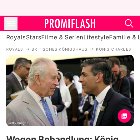
Royals
Stars
Filme & Serien
Lifestyle
Familie & 
ROYALS
BRITISCHES KÖNIGSHAUS
KÖNIG CHARLES III.
Royals
Stars
Filme & Serien
Lifestyle
Familie & Liebe
Promiflash Exklusiv
Getty Images
Wegen Behandlung: König