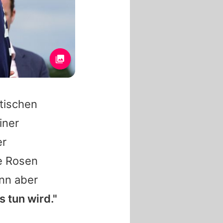
tischen
iner
er
te Rosen
ann aber
s tun wird."