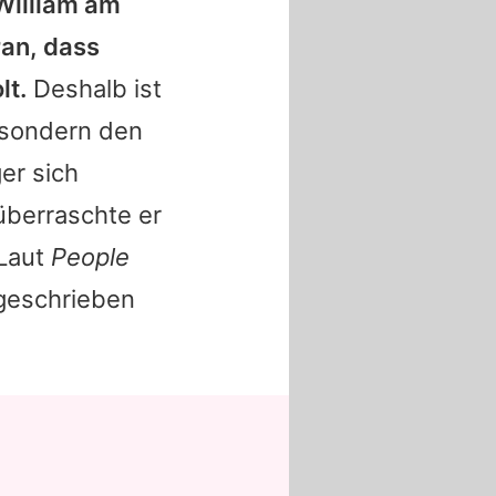
William am
ran, dass
lt.
Deshalb ist
 sondern den
er sich
überraschte er
 Laut
People
 geschrieben