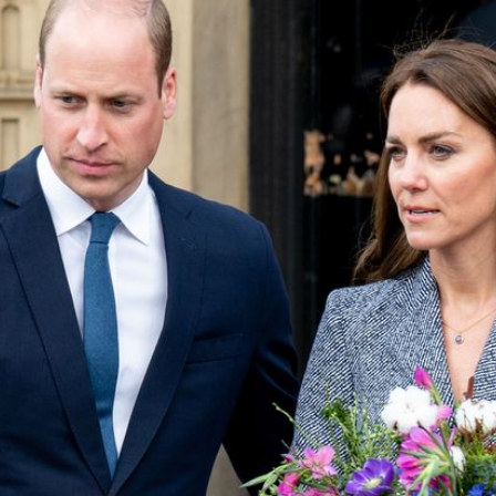
Filme & Serien
Lifestyle
Familie & Liebe
Promiflash Exklusiv
Alle Themen auf Promiflash
Jobs
App runterladen
Team
Redaktionelle Richtlinien
Impressum