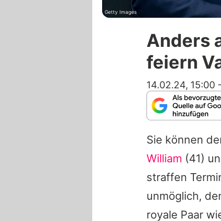
Getty Images
Anders a
feiern V
14.02.24, 15:00
Sie können de
William
(41) u
straffen Term
unmöglich, de
royale Paar w