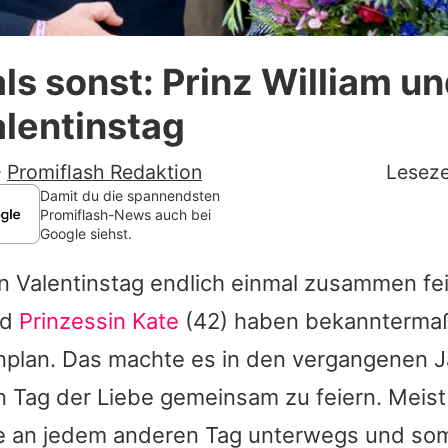
Datenschutzerklärung
ls sonst: Prinz William u
Nutzungsbedingungen
alentinstag
Utiq verwalten
-
Promiflash Redaktion
Leseze
Damit du die spannendsten
Promiflash-News auch bei
Google siehst.
n Valentinstag endlich einmal zusammen fe
nd
Prinzessin Kate
(42) haben bekanntermaß
inplan. Das machte es in den vergangenen J
n Tag der Liebe gemeinsam zu feiern. Meist
ie an jedem anderen Tag unterwegs und somi