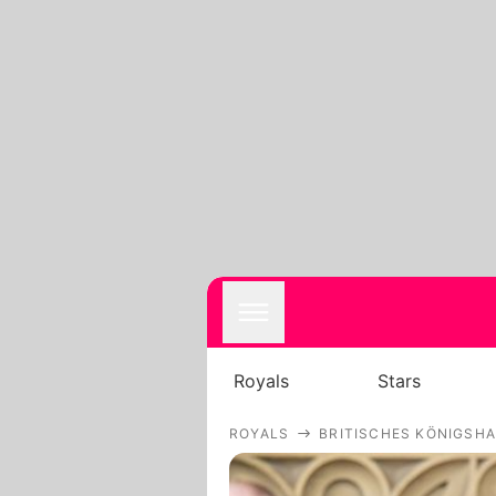
Royals
Stars
ROYALS
BRITISCHES KÖNIGSH