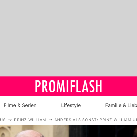
Filme & Serien
Lifestyle
Familie & Lie
AUS
PRINZ WILLIAM
ANDERS ALS SONST: PRINZ WILLIAM U
Royals
Stars