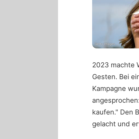
Getty Images
2023 machte W
Gesten. Bei e
Kampagne wurd
angesprochen: 
kaufen." Den B
gelacht und e