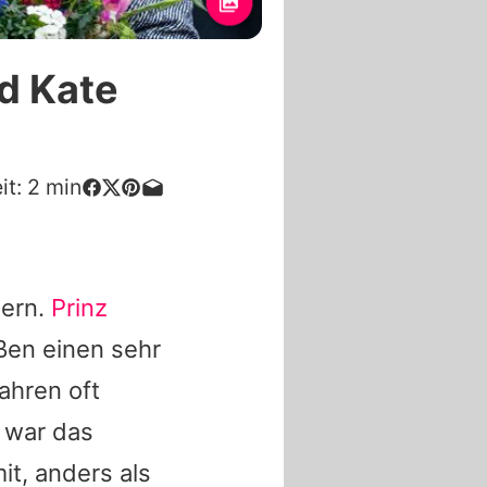
nd Kate
it:
2
min
iern.
Prinz
en einen sehr
ahren oft
 war das
t, anders als