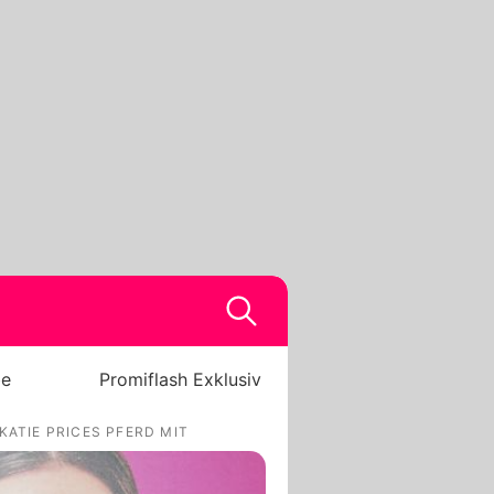
be
Promiflash Exklusiv
ATIE PRICES PFERD MIT