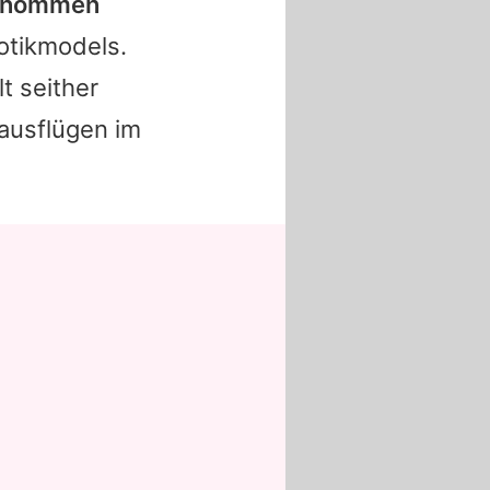
tgenommen
otikmodels.
t seither
ausflügen im