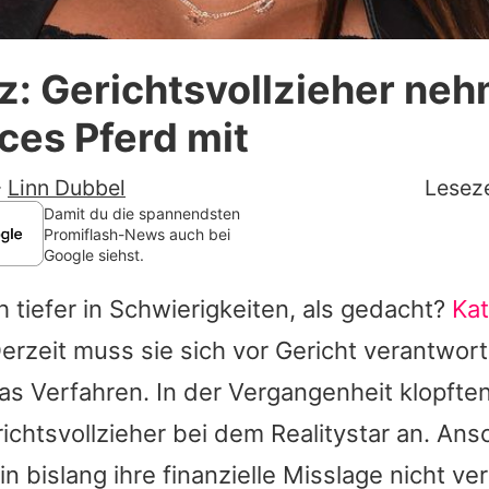
Datenschutzerklärung
z: Gerichtsvollzieher ne
Nutzungsbedingungen
ices Pferd mit
Utiq verwalten
-
Linn Dubbel
Leseze
Damit du die spannendsten
Promiflash-News auch bei
Google siehst.
h tiefer in Schwierigkeiten, als gedacht?
Kat
 Derzeit muss sie sich vor Gericht verantwor
as Verfahren. In der Vergangenheit klopfte
richtsvollzieher bei dem Realitystar an. An
tin bislang ihre finanzielle Misslage nicht v