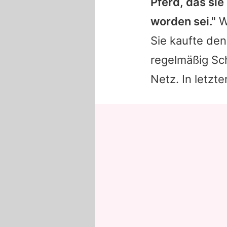
Pferd, das si
worden sei."
Wa
Sie kaufte den
regelmäßig Sc
Netz. In letzte