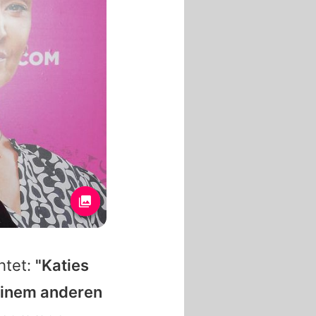
htet:
"Katies
einem anderen