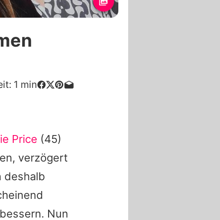
hmen
it:
1
min
ie Price
(45)
ten, verzögert
n deshalb
scheinend
erbessern. Nun