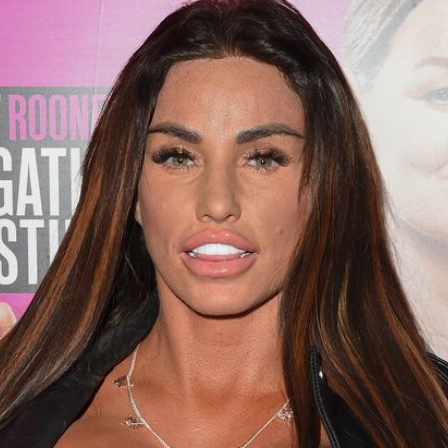
Filme & Serien
Lifestyle
Familie & Liebe
Promiflash Exklusiv
Alle Themen auf Promiflash
Jobs
App runterladen
Team
Redaktionelle Richtlinien
Impressum