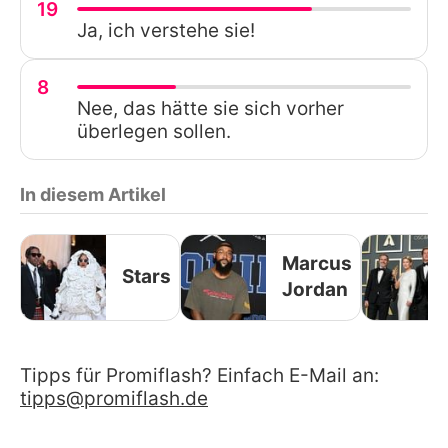
19
Ja, ich verstehe sie!
8
Nee, das hätte sie sich vorher
überlegen sollen.
In diesem Artikel
Marcus
Stars
Jordan
Tipps für Promiflash? Einfach E-Mail an:
tipps@promiflash.de