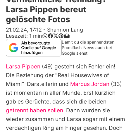
Alle Themen auf Promiflash
Larsa Pippen bereut
Jobs
gelöschte Fotos
App runterladen
21.02.24, 17:12
-
Shannon Lang
Lesezeit:
1
min
Team
Damit du die spannendsten
Promiflash-News auch bei
Redaktionelle Richtlinien
Google siehst.
Larsa Pippen
(49) gesteht sich Fehler ein!
Impressum
Die Beziehung der "Real Housewives of
Datenschutzerklärung
Miami"-Darstellerin und
Marcus Jordan
(33)
Nutzungsbedingungen
ist momentan in aller Munde. Erst kürzlich
gab es Gerüchte, dass sich die beiden
Utiq verwalten
getrennt haben sollen
. Dann wurden sie
wieder zusammen und
Larsa
sogar mit einem
verdächtigen Ring am Finger gesehen. Doch