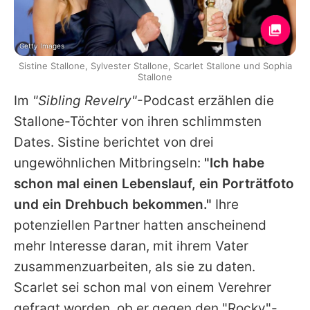
Getty Images
Sistine Stallone, Sylvester Stallone, Scarlet Stallone und Sophia
Stallone
Im
"Sibling Revelry"
-Podcast erzählen die
Stallone-Töchter von ihren schlimmsten
Dates. Sistine berichtet von drei
ungewöhnlichen Mitbringseln:
"Ich habe
schon mal einen Lebenslauf, ein Porträtfoto
und ein Drehbuch bekommen."
Ihre
potenziellen Partner hatten anscheinend
mehr Interesse daran, mit ihrem Vater
zusammenzuarbeiten, als sie zu daten.
Scarlet sei schon mal von einem Verehrer
gefragt worden, ob er gegen den "Rocky"-