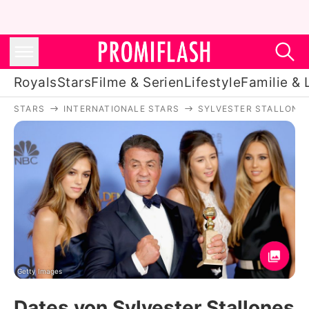
Royals
Stars
Filme & Serien
Lifestyle
Familie & 
STARS
INTERNATIONALE STARS
SYLVESTER STALLONE
Royals
Stars
Filme & Serien
Lifestyle
Familie & Liebe
Promiflash Exklusiv
Getty Images
Dates von Sylvester Stallones