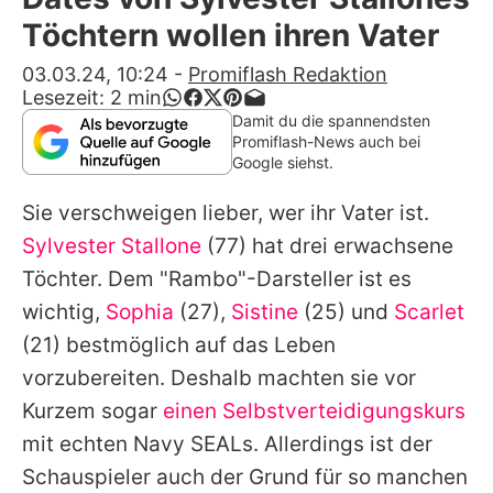
Alle Themen auf Promiflash
Töchtern wollen ihren Vater
Jobs
03.03.24, 10:24
-
Promiflash Redaktion
Lesezeit:
2
min
App runterladen
Damit du die spannendsten
Promiflash-News auch bei
Team
Google siehst.
Redaktionelle Richtlinien
Sie verschweigen lieber, wer ihr Vater ist.
Sylvester Stallone
(77) hat drei erwachsene
Impressum
Töchter. Dem "Rambo"-Darsteller ist es
Datenschutzerklärung
wichtig,
Sophia
(27),
Sistine
(25) und
Scarlet
(21) bestmöglich auf das Leben
Nutzungsbedingungen
vorzubereiten. Deshalb machten sie vor
Utiq verwalten
Kurzem sogar
einen Selbstverteidigungskurs
mit echten Navy SEALs. Allerdings ist der
Schauspieler auch der Grund für so manchen