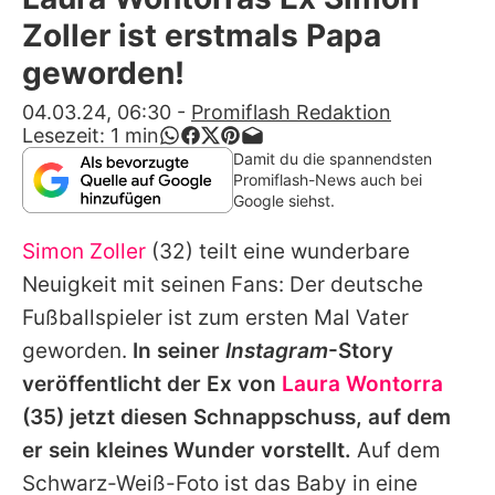
Alle Themen auf Promiflash
Zoller ist erstmals Papa
Jobs
geworden!
App runterladen
04.03.24, 06:30
-
Promiflash Redaktion
Lesezeit:
1
min
Team
Damit du die spannendsten
Promiflash-News auch bei
Redaktionelle Richtlinien
Google siehst.
Simon Zoller
(32) teilt eine wunderbare
Impressum
Neuigkeit mit seinen Fans: Der deutsche
Datenschutzerklärung
Fußballspieler ist zum ersten Mal Vater
Nutzungsbedingungen
geworden.
In seiner
Instagram
-Story
veröffentlicht der Ex von
Laura Wontorra
Utiq verwalten
(35) jetzt diesen Schnappschuss, auf dem
er sein kleines Wunder vorstellt.
Auf dem
Schwarz-Weiß-Foto ist das Baby in eine