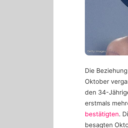
Getty Images
Die Beziehung 
Oktober verga
den 34-Jährige
erstmals mehr
bestätigten
. 
besagten Okt