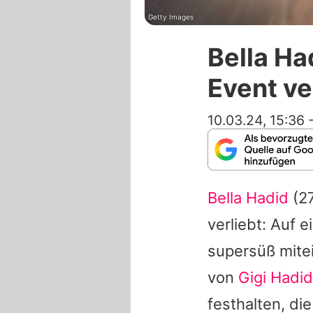
Getty Images
Bella Ha
Event ve
10.03.24, 15:36
Bella Hadid
(2
verliebt: Auf 
supersüß mite
von
Gigi Hadid
festhalten, d