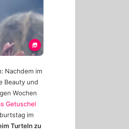
ch: Nachdem im
e Beauty und
igen Wochen
s Getuschel
burtstag im
eim Turteln zu