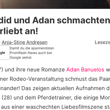
Datenschutzerklärung
did und Adan schmachten 
Nutzungsbedingungen
rliebt an!
Utiq verwalten
-
Anja-Stine Andresen
Leseze
Damit du die spannendsten
Promiflash-News auch bei
Google siehst.
7) und ihre neue Romanze
Adan Banuelos
wi
einer Rodeo-Veranstaltung schmust das Paa
inander! Das zeigen aktuellen Aufnahmen 
(28) und dem Pferdetrainer, die einige M
ie aus einer waschechten Liebesfilmszene 