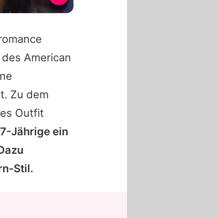
rfromance
l des American
ene
et. Zu dem
es Outfit
7-Jährige ein
 Dazu
n-Stil.