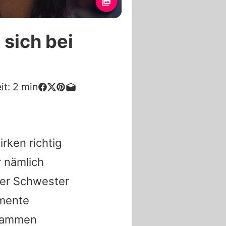
sich bei
it:
2
min
rken richtig
r nämlich
der Schwester
omente
stammen