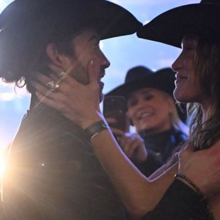
Filme & Serien
Lifestyle
Familie & Liebe
Promiflash Exklusiv
Alle Themen auf Promiflash
Jobs
App runterladen
Team
Redaktionelle Richtlinien
Impressum