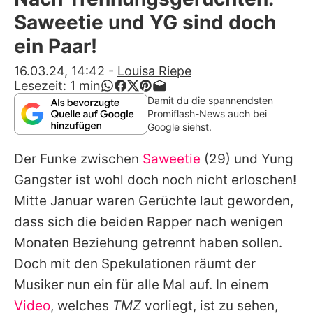
Alle Themen auf Promiflash
Saweetie und YG sind doch
Jobs
ein Paar!
App runterladen
16.03.24, 14:42
-
Louisa Riepe
Lesezeit:
1
min
Team
Damit du die spannendsten
Promiflash-News auch bei
Redaktionelle Richtlinien
Google siehst.
Der Funke zwischen
Saweetie
(29) und
Yung
Impressum
Gangster
ist wohl doch noch nicht erloschen!
Datenschutzerklärung
Mitte Januar waren Gerüchte laut geworden,
Nutzungsbedingungen
dass sich die beiden Rapper nach wenigen
Monaten Beziehung getrennt haben sollen.
Utiq verwalten
Doch mit den Spekulationen räumt der
Musiker nun ein für alle Mal auf. In einem
Video
, welches
TMZ
vorliegt, ist zu sehen,