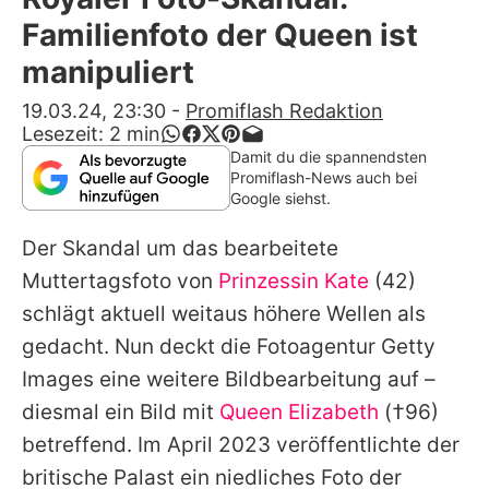
Alle Themen auf Promiflash
Familienfoto der Queen ist
Jobs
manipuliert
App runterladen
19.03.24, 23:30
-
Promiflash Redaktion
Lesezeit:
2
min
Team
Damit du die spannendsten
Promiflash-News auch bei
Redaktionelle Richtlinien
Google siehst.
Der Skandal um das bearbeitete
Impressum
Muttertagsfoto von
Prinzessin Kate
(42)
Datenschutzerklärung
schlägt aktuell weitaus höhere Wellen als
Nutzungsbedingungen
gedacht. Nun deckt die Fotoagentur Getty
Images eine weitere Bildbearbeitung auf –
Utiq verwalten
diesmal ein Bild mit
Queen Elizabeth
(†96)
betreffend. Im April 2023 veröffentlichte der
britische Palast ein niedliches Foto der