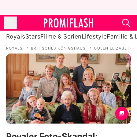
Royals
Stars
Filme & Serien
Lifestyle
Familie & 
ROYALS
BRITISCHES KÖNIGSHAUS
QUEEN ELIZABETH II
Royals
Stars
Filme & Serien
Lifestyle
Familie & Liebe
Promiflash Exklusiv
Prinzessin Kate
Royaler Foto-Skandal: