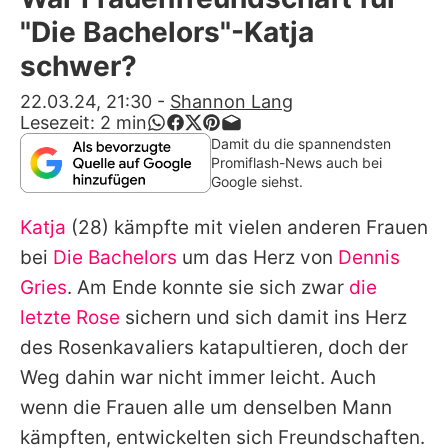
Alle Themen auf Promiflash
"Die Bachelors"-Katja
Jobs
schwer?
App runterladen
22.03.24, 21:30
-
Shannon Lang
Lesezeit:
2
min
Team
Damit du die spannendsten
Promiflash-News auch bei
Redaktionelle Richtlinien
Google siehst.
Katja
(28) kämpfte mit vielen anderen Frauen
Impressum
bei
Die Bachelors
um das Herz von
Dennis
Datenschutzerklärung
Gries
. Am Ende konnte sie sich zwar
die
Nutzungsbedingungen
letzte Rose
sichern und sich damit ins Herz
des Rosenkavaliers katapultieren, doch der
Utiq verwalten
Weg dahin war nicht immer leicht. Auch
wenn die Frauen alle um denselben Mann
kämpften, entwickelten sich Freundschaften.