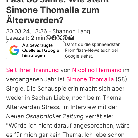
Alle Themen auf Promiflash
Simone Thomalla zum
Jobs
Älterwerden?
App runterladen
30.03.24, 13:36
-
Shannon Lang
Lesezeit:
2
min
Team
Damit du die spannendsten
Promiflash-News auch bei
Redaktionelle Richtlinien
Google siehst.
Seit ihrer Trennung
von
Nicolino Hermano
im
Impressum
vergangenen Jahr ist
Simone Thomalla
(58)
Datenschutzerklärung
Single. Die Schauspielerin macht sich aber
Nutzungsbedingungen
weder in Sachen Liebe, noch beim Thema
Älterwerden Stress. Im Interview mit der
Utiq verwalten
Neuen Osnabrücker Zeitung
verrät sie:
"Würde ich nicht darauf angesprochen, wäre
es für mich gar kein Thema. Ich lebe schon