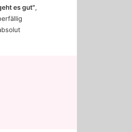
geht es gut"
,
erfällig
absolut