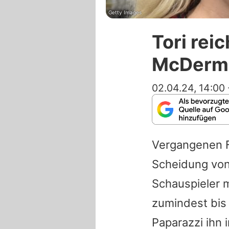
Getty Images
Tori rei
McDermot
02.04.24, 14:00
Vergangenen F
Scheidung von
Schauspieler m
zumindest bis 
Paparazzi ihn 