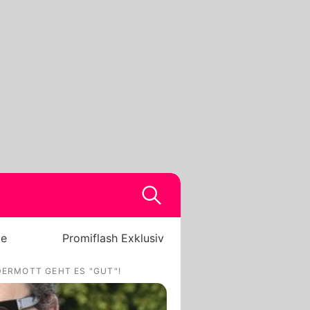
be
Promiflash Exklusiv
DERMOTT GEHT ES "GUT"!