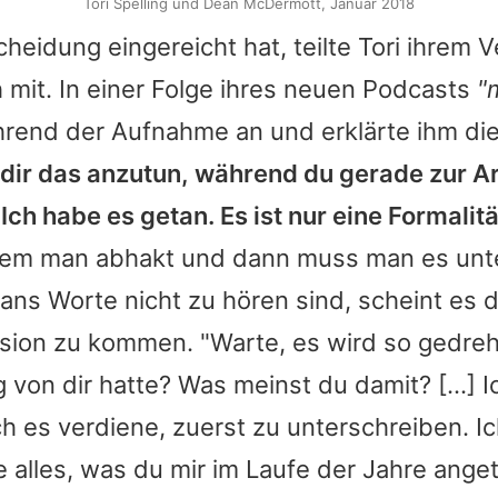
Tori Spelling und Dean McDermott, Januar 2018
cheidung eingereicht hat, teilte
Tori
ihrem V
h mit. In einer Folge ihres neuen Podcasts
"
ährend der Aufnahme an und erklärte ihm die
 dir das anzutun, während du gerade zur A
Ich habe es getan. Es ist nur eine Formalitä
f dem man abhakt und dann muss man es unt
ans
Worte nicht zu hören sind, scheint es 
ssion zu kommen. "Warte, es wird so gedre
 von dir hatte? Was meinst du damit? [...] 
ch es verdiene, zuerst zu unterschreiben. I
 alles, was du mir im Laufe der Jahre anget