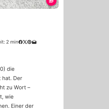
it:
2
min
0) die
 hat. Der
ht zu Wort –
t, wie
hen. Einer der