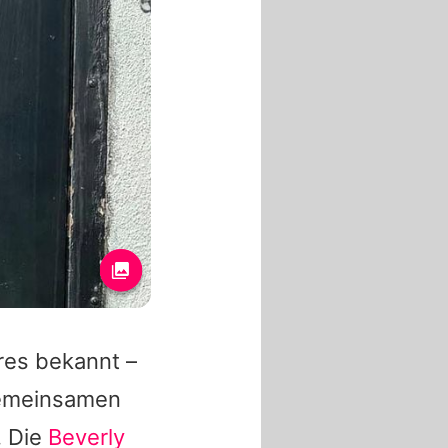
res bekannt –
gemeinsamen
. Die
Beverly