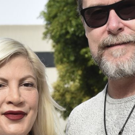
Filme & Serien
Lifestyle
Familie & Liebe
Promiflash Exklusiv
Alle Themen auf Promiflash
Jobs
App runterladen
Team
Redaktionelle Richtlinien
Impressum