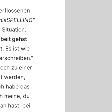
erflossenen
misSPELLING"
 Situation:
rbeit gehst
t.
Es ist wie
erschreiben."
doch zu einer
ht werden,
Ich habe das
ch meine, du
an hast, bei