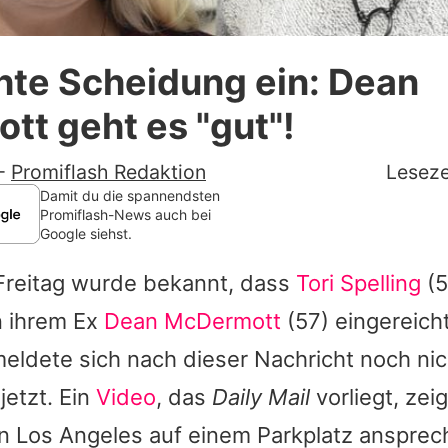
Datenschutzerklärung
chte Scheidung ein: Dean
Nutzungsbedingungen
t geht es "gut"!
Utiq verwalten
-
Promiflash Redaktion
Leseze
Damit du die spannendsten
Promiflash-News auch bei
Google siehst.
reitag wurde bekannt, dass
Tori Spelling
(5
 ihrem Ex
Dean McDermott
(57) eingereicht
eldete sich nach dieser Nachricht noch nic
jetzt. Ein
Video
, das
Daily Mail
vorliegt, zeig
in Los Angeles auf einem Parkplatz ansprec